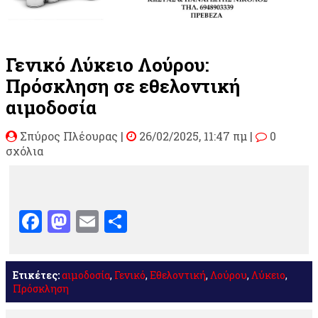
Γενικό Λύκειο Λούρου:
Πρόσκληση σε εθελοντική
αιμοδοσία
Σπύρος Πλέουρας
|
26/02/2025, 11:47 πμ |
0
σχόλια
Facebook
Mastodon
Email
Μοιραστείτε
Ετικέτες:
αιμοδοσία
,
Γενικό
,
Εθελοντική
,
Λούρου
,
Λύκειο
,
Πρόσκληση