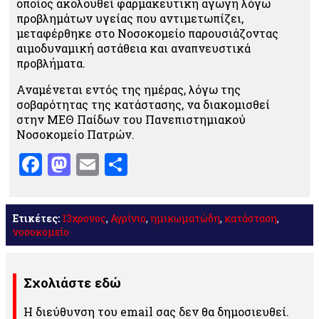
οποίος ακολουθεί φαρμακευτική αγωγή λόγω
προβλημάτων υγείας που αντιμετωπίζει,
μεταφέρθηκε στο Νοσοκομείο παρουσιάζοντας
αιμοδυναμική αστάθεια και αναπνευστικά
προβλήματα.
Αναμένεται εντός της ημέρας, λόγω της
σοβαρότητας της κατάστασης, να διακομισθεί
στην ΜΕΘ Παίδων του Πανεπιστημιακού
Νοσοκομείο Πατρών.
Facebook
Mastodon
Email
Μοιραστείτε
Ετικέτες:
13χρονος
,
Αγρίνιο
,
ημικωματώδη
,
κατάσταση
,
νοσοκομείο
Σχολιάστε εδώ
Η διεύθυνση του email σας δεν θα δημοσιευθεί.