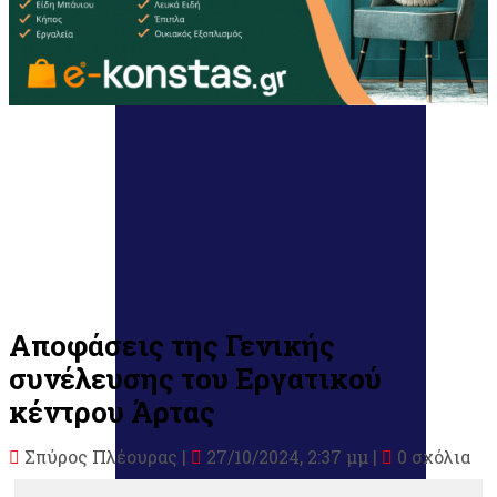
Αποφάσεις της Γενικής
συνέλευσης του Εργατικού
κέντρου Άρτας
Σπύρος Πλέουρας
|
27/10/2024, 2:37 μμ |
0 σχόλια