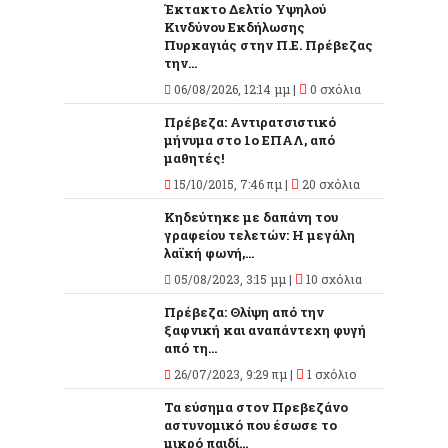
Έκτακτο Δελτίο Υψηλού
Κινδύνου Εκδήλωσης
Πυρκαγιάς στην Π.Ε. Πρέβεζας
την...
06/08/2026, 12:14 μμ |
0 σχόλια
Πρέβεζα: Αντιρατσιστικό
μήνυμα στο 1ο ΕΠΑΛ, από
μαθητές!
15/10/2015, 7:46 πμ |
20 σχόλια
Κηδεύτηκε με δαπάνη του
γραφείου τελετών: Η μεγάλη
λαϊκή φωνή,...
05/08/2023, 3:15 μμ |
10 σχόλια
Πρέβεζα: Θλίψη από την
ξαφνική και αναπάντεχη φυγή
από τη...
26/07/2023, 9:29 πμ |
1 σχόλιο
Τα εύσημα στον Πρεβεζάνο
αστυνομικό που έσωσε το
μικρό παιδί...