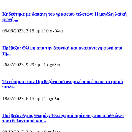
Κηδεύτηκε με δαπάνη του γραφείου τελετών: Η μεγάλη λαϊκή
φωνή,...
05/08/2023, 3:15 μμ |
10 σχόλια
Πρέβεζα: Θλίψη από την ξαφνική και αναπάντεχη φυγή από
τη...
26/07/2023, 9:29 πμ |
1 σχόλιο
Τα εύσημα στον Πρεβεζάνο αστυνομικό που έσωσε το μικρό
παιδί...
18/07/2023, 6:15 μμ |
1 σχόλιο
Πρέβεζα: Άγιος Θωμάς: Ένα χωριό-πρότυπο, που αποθεώνει
τον εθελοντισμό και...