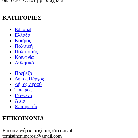
08/10/2017, 3:01 μμ |
0 σχόλια
ΚΑΤΗΓΟΡΙΕΣ
Editorial
Ελλάδα
Κόσμος
Πολιτική
Πολιτισμός
Κοινωνία
Αθλητικά
Πρέβεζα
Δήμος Πάργας
Δήμος Ζηρού
Ήπειρος
Γιάννενα
Άρτα
Θεσπρωτία
ΕΠΙΚΟΙΝΩΝΙΑ
Επικοινωνήστε μαζί μας στο e-mail:
tomistinenimerosi@gmail.com