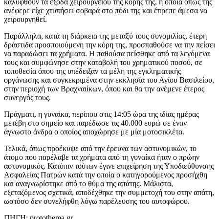
καλυφθούν τα έξοδα χειρουργείου της κόρης της, η οποία όπως της
ανέφερε είχε χτυπήσει σοβαρά στο πόδι της και έπρεπε άμεσα να
χειρουργηθεί.
Παράλληλα, κατά τη διάρκεια της μεταξύ τους συνομιλίας, έτερη
δράστιδα προσποιούμενη την κόρη της, προσπαθούσε να την πείσει
να παραδώσει τα χρήματα. Η παθούσα πείσθηκε από τα λεγόμενα
τους και συμφώνησε στην καταβολή του χρηματικού ποσού, σε
τοποθεσία όπου της υπέδειξαν τα μέλη της εγκληματικής
οργάνωσης και συγκεκριμένα στην εκκλησία του Αγίου Βασιλείου,
στην περιοχή των Βραχναιίκων, όπου και θα την ανέμενε έτερος
συνεργός τους.
Πράγματι, η γυναίκα, περίπου στις 14:05 ώρα της ιδίας ημέρας
μετέβη στο σημείο και παρέδωσε τις 40.000 ευρώ σε έναν
άγνωστο άνδρα ο οποίος αποχώρησε με μία μοτοσικλέτα.
Τελικά, όπως προέκυψε από την έρευνα των αστυνομικών, το
άτομο που παρέλαβε τα χρήματα από τη γυναίκα ήταν ο πρώην
αστυνομικός. Κατόπιν τούτων έγινε επιχείρηση της Υποδιεύθυνσης
Ασφαλείας Πατρών κατά την οποία ο κατηγορούμενος προσήχθη
και αναγνωρίστηκε από το θύμα της απάτης. Μάλιστα,
εξεταζόμενος σχετικά, αποδέχθηκε την συμμετοχή του στην απάτη,
ωστόσο δεν συνελήφθη λόγω παρέλευσης του αυτοφώρου.
ΠΗΓΗ: protothema.gr