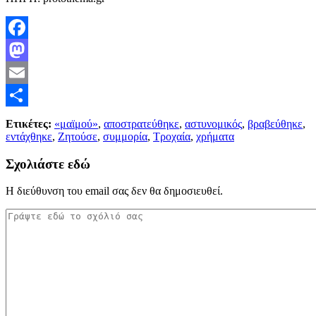
Facebook
Mastodon
Email
Μοιραστείτε
Ετικέτες:
«μαϊμού»
,
αποστρατεύθηκε
,
αστυνομικός
,
βραβεύθηκε
,
εντάχθηκε
,
Ζητούσε
,
συμμορία
,
Τροχαία
,
χρήματα
Σχολιάστε εδώ
Η διεύθυνση του email σας δεν θα δημοσιευθεί.