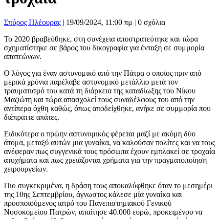
Σπύρος Πλέουρας
|
19/09/2024, 11:00 πμ |
0 σχόλια
Το 2020 βραβεύθηκε, στη συνέχεια αποστρατεύτηκε και τώρα
σχηματίστηκε σε βάρος του δικογραφία για ένταξη σε συμμορία
απατεώνων.
Ο λόγος για έναν αστυνομικό από την Πάτρα ο οποίος πριν από
μερικά χρόνια παρέλαβε αστυνομικό μετάλλιο μετά τον
τραυματισμό του κατά τη διάρκεια της καταδίωξης του Νίκου
Μαζιώτη και τώρα απασχολεί τους συναδέλφους του από την
αντίπερα όχθη καθώς, όπως αποδείχθηκε, ανήκε σε συμμορία που
διέπραττε απάτες.
Ειδικότερα ο πρώην αστυνομικός φέρεται μαζί με ακόμη δύο
άτομα, μεταξύ αυτών μια γυναίκα, να καλούσαν πολίτες και να τους
ανέφεραν πως συγγενικά τους πρόσωπα έχουν εμπλακεί σε τροχαία
ατυχήματα και πως χρειάζονται χρήματα για την πραγματοποίηση
χειρουργείων.
Πιο συγκεκριμένα, η δράση τους αποκαλύφθηκε όταν το μεσημέρι
της 10ης Σεπτεμβρίου, άγνωστος κάλεσε μία γυναίκα και
προσποιούμενος ιατρό του Πανεπιστημιακού Γενικού
Νοσοκομείου Πατρών, απαίτησε 40.000 ευρώ, προκειμένου να