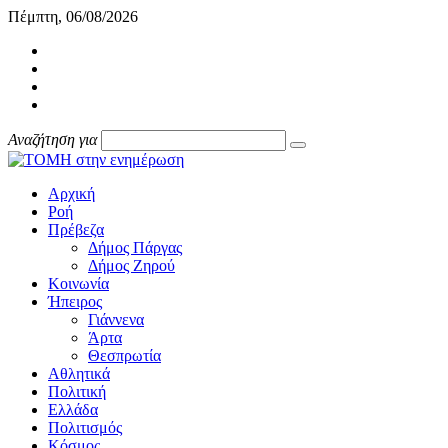
Πέμπτη, 06/08/2026
Αναζήτηση για
Αρχική
Ροή
Πρέβεζα
Δήμος Πάργας
Δήμος Ζηρού
Κοινωνία
Ήπειρος
Γιάννενα
Άρτα
Θεσπρωτία
Αθλητικά
Πολιτική
Ελλάδα
Πολιτισμός
Κόσμος