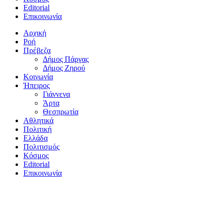
Editorial
Επικοινωνία
Αρχική
Ροή
Πρέβεζα
Δήμος Πάργας
Δήμος Ζηρού
Κοινωνία
Ήπειρος
Γιάννενα
Άρτα
Θεσπρωτία
Αθλητικά
Πολιτική
Ελλάδα
Πολιτισμός
Κόσμος
Editorial
Επικοινωνία