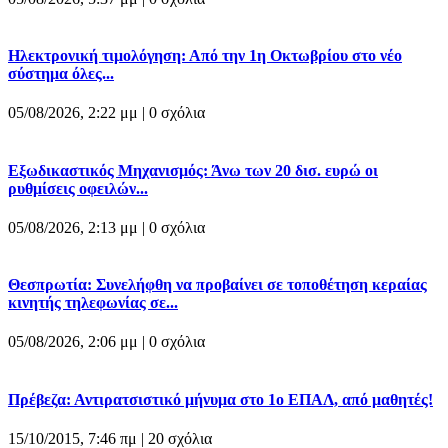
Ηλεκτρονική τιμολόγηση: Από την 1η Οκτωβρίου στο νέο
σύστημα όλες...
05/08/2026, 2:22 μμ |
0 σχόλια
Εξωδικαστικός Μηχανισμός: Άνω των 20 δισ. ευρώ οι
ρυθμίσεις οφειλών...
05/08/2026, 2:13 μμ |
0 σχόλια
Θεσπρωτία: Συνελήφθη να προβαίνει σε τοποθέτηση κεραίας
κινητής τηλεφωνίας σε...
05/08/2026, 2:06 μμ |
0 σχόλια
Πρέβεζα: Αντιρατσιστικό μήνυμα στο 1ο ΕΠΑΛ, από μαθητές!
15/10/2015, 7:46 πμ |
20 σχόλια