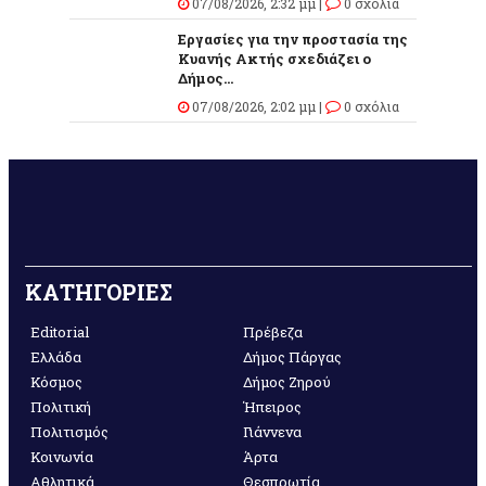
07/08/2026, 2:32 μμ |
0 σχόλια
Εργασίες για την προστασία της
Κυανής Ακτής σχεδιάζει ο
Δήμος...
07/08/2026, 2:02 μμ |
0 σχόλια
ΚΑΤΗΓΟΡΙΕΣ
Editorial
Πρέβεζα
Ελλάδα
Δήμος Πάργας
Κόσμος
Δήμος Ζηρού
Πολιτική
Ήπειρος
Πολιτισμός
Γιάννενα
Κοινωνία
Άρτα
Αθλητικά
Θεσπρωτία