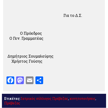
Για το Δ.Σ.
Ο Πρόεδρος
Ο Γεν. Γραμματέας
Δημήτριος Σουμαλεύρης
Χρήστος Γούσης
Facebook
Mastodon
Email
Μοιραστείτε
Ετικέτες:
Ιατρικός σύλλογος Πρέβεζας
,
κινητοποιήσεις
,
Πρέβεζας