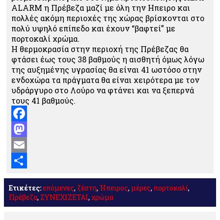
ALARM η Πρέβεζα μαζί με όλη την Ηπειρο και
πολλές ακόμη περιοχές της χώρας βρίσκονται στο
πολύ υψηλό επίπεδο και έχουν “βαφτεί” με
πορτοκαλί χρώμα.
Η θερμοκρασία στην περιοχή της Πρέβεζας θα
φτάσει έως τους 38 βαθμούς η αισθητή όμως λόγω
της αυξημένης υγρασίας θα είναι 41 ωστόσο στην
ενδοχώρα τα πράγματα θα είναι χειρότερα με τον
υδράργυρο στο Λούρο να φτάνει και να ξεπερνά
τους 41 βαθμούς.
Facebook
Mastodon
Email
Μοιραστείτε
Ετικέτες:
επόμενες
,
ζέστη
,
Ήπειρος
,
μέρες
,
πορτοκαλί
,
Πρέβεζα
,
ΣΥΝΕΧΙΖΕΤΑΙ
,
χρώμα