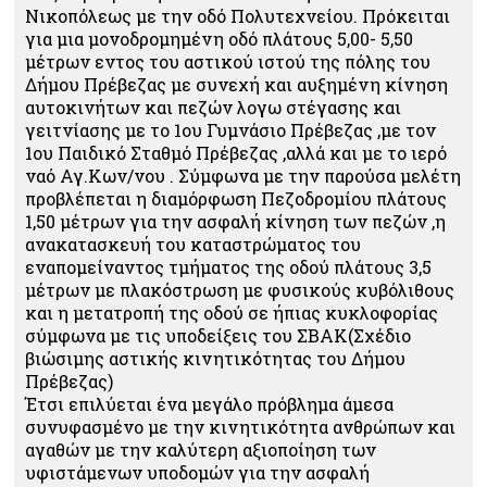
Νικοπόλεως με την οδό Πολυτεχνείου. Πρόκειται
για μια μονοδρομημένη οδό πλάτους 5,00- 5,50
μέτρων εντος του αστικού ιστού της πόλης του
Δήμου Πρέβεζας με συνεχή και αυξημένη κίνηση
αυτοκινήτων και πεζών λογω στέγασης και
γειτνίασης με το 1ου Γυμνάσιο Πρέβεζας ,με τον
1ου Παιδικό Σταθμό Πρέβεζας ,αλλά και με το ιερό
ναό Αγ.Κων/νου . Σύμφωνα με την παρούσα μελέτη
προβλέπεται η διαμόρφωση Πεζοδρομίου πλάτους
1,50 μέτρων για την ασφαλή κίνηση των πεζών ,η
ανακατασκευή του καταστρώματος του
εναπομείναντος τμήματος της οδού πλάτους 3,5
μέτρων με πλακόστρωση με φυσικούς κυβόλιθους
και η μετατροπή της οδού σε ήπιας κυκλοφορίας
σύμφωνα με τις υποδείξεις του ΣΒΑΚ(Σχέδιο
βιώσιμης αστικής κινητικότητας του Δήμου
Πρέβεζας)
Έτσι επιλύεται ένα μεγάλο πρόβλημα άμεσα
συνυφασμένο με την κινητικότητα ανθρώπων και
αγαθών με την καλύτερη αξιοποίηση των
υφιστάμενων υποδομών για την ασφαλή