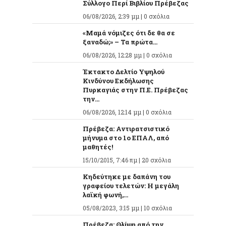
Σύλλογο Περί Βιβλίου Πρέβεζας
06/08/2026, 2:39 μμ |
0 σχόλια
«Μαμά νόμιζες ότι δε θα σε
ξαναδώ;» – Τα πρώτα...
06/08/2026, 12:28 μμ |
0 σχόλια
Έκτακτο Δελτίο Υψηλού
Κινδύνου Εκδήλωσης
Πυρκαγιάς στην Π.Ε. Πρέβεζας
την...
06/08/2026, 12:14 μμ |
0 σχόλια
Πρέβεζα: Αντιρατσιστικό
μήνυμα στο 1ο ΕΠΑΛ, από
μαθητές!
15/10/2015, 7:46 πμ |
20 σχόλια
Κηδεύτηκε με δαπάνη του
γραφείου τελετών: Η μεγάλη
λαϊκή φωνή,...
05/08/2023, 3:15 μμ |
10 σχόλια
Πρέβεζα: Θλίψη από την