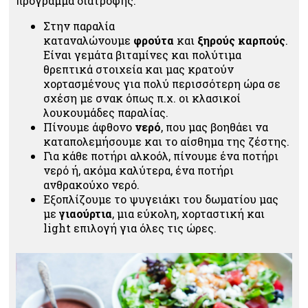
πρόγραμμα διατροφής.
Στην παραλία
καταναλώνουμε
φρούτα
και
ξηρούς καρπούς
.
Είναι γεμάτα βιταμίνες και πολύτιμα
θρεπτικά στοιχεία και μας κρατούν
χορτασμένους για πολύ περισσότερη ώρα σε
σχέση με σνακ όπως π.χ. οι κλασικοί
λουκουμάδες παραλίας.
Πίνουμε άφθονο
νερό
, που μας βοηθάει να
καταπολεμήσουμε και το αίσθημα της ζέστης.
Για κάθε ποτήρι αλκοόλ, πίνουμε ένα ποτήρι
νερό ή, ακόμα καλύτερα, ένα ποτήρι
ανθρακούχο νερό.
Εξοπλίζουμε το ψυγειάκι του δωματίου μας
με
γιαούρτια
, μια εύκολη, χορταστική και
light επιλογή για όλες τις ώρες.