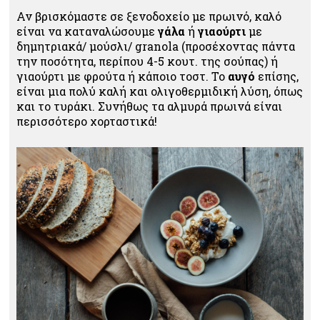
Αν βρισκόμαστε σε ξενοδοχείο με πρωινό, καλό
είναι να καταναλώσουμε
γάλα
ή
γιαούρτι
με
δημητριακά/ μούσλι/ granola (προσέχοντας πάντα
την ποσότητα, περίπου 4-5 κουτ. της σούπας) ή
γιαούρτι με φρούτα ή κάποιο τοστ. Το
αυγό
επίσης,
είναι μια πολύ καλή και ολιγοθερμιδική λύση, όπως
και το τυράκι. Συνήθως τα αλμυρά πρωινά είναι
περισσότερο χορταστικά!