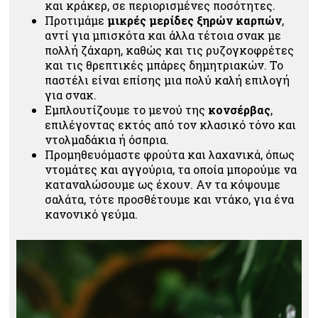
και κράκερ, σε περιορισμένες ποσότητες.
Προτιμάμε
μικρές μερίδες ξηρών καρπών
,
αντί για μπισκότα και άλλα τέτοια σνακ με
πολλή ζάχαρη, καθώς και τις ρυζογκοφρέτες
και τις θρεπτικές μπάρες δημητριακών. Το
παστέλι είναι επίσης μια πολύ καλή επιλογή
για σνακ.
Εμπλουτίζουμε το μενού της
κονσέρβας
,
επιλέγοντας εκτός από τον κλασικό τόνο και
ντολμαδάκια ή όσπρια.
Προμηθευόμαστε φρούτα και λαχανικά, όπως
ντομάτες και αγγούρια, τα οποία μπορούμε να
καταναλώσουμε ως έχουν. Αν τα κόψουμε
σαλάτα, τότε προσθέτουμε και ντάκο, για ένα
κανονικό γεύμα.