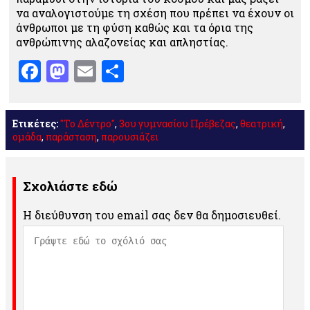
να αναλογιστούμε τη σχέση που πρέπει να έχουν οι
άνθρωποι με τη φύση καθώς και τα όρια της
ανθρώπινης αλαζονείας και απληστίας.
Facebook
Mastodon
Email
Μοιραστείτε
Ετικέτες:
"Το Δέντρο"
,
3ου γυμνασίου Πρέβεζας
,
θεατρική
,
ομάδα
,
παράσταση
,
παρουσιάζει
Σχολιάστε εδώ
Η διεύθυνση του email σας δεν θα δημοσιευθεί.