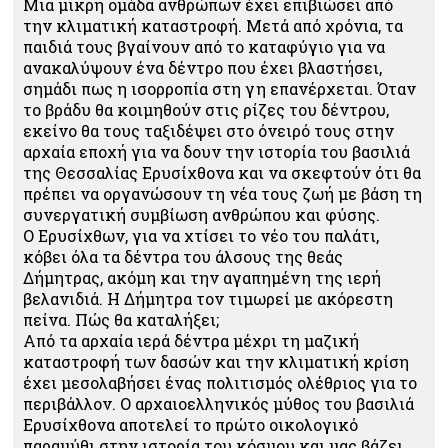
Μια μικρή ομάδα ανθρώπων έχει επιβιώσει από
την κλιματική καταστροφή. Μετά από χρόνια, τα
παιδιά τους βγαίνουν από το καταφύγιο για να
ανακαλύψουν ένα δέντρο που έχει βλαστήσει,
σημάδι πως η ισορροπία στη γη επανέρχεται. Όταν
το βράδυ θα κοιμηθούν στις ρίζες του δέντρου,
εκείνο θα τους ταξιδέψει στο όνειρό τους στην
αρχαία εποχή για να δουν την ιστορία του βασιλιά
της Θεσσαλίας Ερυσίχθονα και να σκεφτούν ότι θα
πρέπει να οργανώσουν τη νέα τους ζωή με βάση τη
συνεργατική συμβίωση ανθρώπου και φύσης.
Ο Ερυσίχθων, για να χτίσει το νέο του παλάτι,
κόβει όλα τα δέντρα του άλσους της θεάς
Δήμητρας, ακόμη και την αγαπημένη της ιερή
βελανιδιά. Η Δήμητρα τον τιμωρεί με ακόρεστη
πείνα. Πώς θα καταλήξει;
Από τα αρχαία ιερά δέντρα μέχρι τη μαζική
καταστροφή των δασών και την κλιματική κρίση
έχει μεσολαβήσει ένας πολιτισμός ολέθριος για το
περιβάλλον. Ο αρχαιοελληνικός μύθος του βασιλιά
Ερυσίχθονα αποτελεί το πρώτο οικολογικό
παραμύθι στην ιστορία του κόσμου και μας βάζει