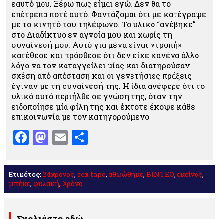
εαυτό μου. Ξέρω πως είμαι εγώ. Δεν θα το
επέτρεπα ποτέ αυτό. Φαντάζομαι ότι με κατέγραψε
με το κινητό του τηλέφωνο. Το υλικό “ανέβηκε”
στο Διαδίκτυο εν αγνοία μου και χωρίς τη
συναίνεσή μου. Αυτό για μένα είναι ντροπή»
κατέθεσε και πρόσθεσε ότι δεν είχε κανένα άλλο
λόγο να τον καταγγείλει μίας και διατηρούσαν
σχέση από απόσταση και οι γενετήσιες πράξεις
έγιναν με τη συναίνεσή της. Η ίδια ανέφερε ότι το
υλικό αυτό περιήλθε σε γνώση της, όταν την
ειδοποίησε μία φίλη της και έκτοτε έκοψε κάθε
επικοινωνία με τον κατηγορούμενο
Facebook
Mastodon
Email
Μοιραστείτε
Ετικέτες:
24χρονος
,
sex tape
,
αθωώθηκε
,
ΒΙΝΤΕΟ
,
εκείνος
,
μπήκε
,
φυλακή
,
Χρόνο
Σχολιάστε εδώ