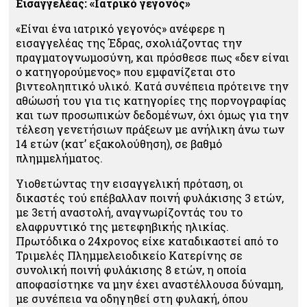
Εισαγγελέας: «Ιατρικό γεγονός»
«Είναι ένα ιατρικό γεγονός» ανέφερε η
εισαγγελέας της Έδρας, σχολιάζοντας την
πραγματογνωμοσύνη, και πρόσθεσε πως «δεν είναι
ο κατηγορούμενος» που εμφανίζεται στο
βιντεοληπτικό υλικό. Κατά συνέπεια πρότεινε την
αθώωσή του για τις κατηγορίες της πορνογραφίας
και των προσωπικών δεδομένων, όχι όμως για την
τέλεση γενετήσιων πράξεων με ανήλικη άνω των
14 ετών (κατ’ εξακολούθηση), σε βαθμό
πλημμελήματος.
Υιοθετώντας την εισαγγελική πρόταση, οι
δικαστές τού επέβαλλαν ποινή φυλάκισης 3 ετών,
με 3ετή αναστολή, αναγνωρίζοντάς του το
ελαφρυντικό της μετεφηβικής ηλικίας.
Πρωτόδικα ο 24χρονος είχε καταδικαστεί από το
Τριμελές Πλημμελειοδικείο Κατερίνης σε
συνολική ποινή φυλάκισης 8 ετών, η οποία
αποφασίστηκε να μην έχει αναστέλλουσα δύναμη,
με συνέπεια να οδηγηθεί στη φυλακή, όπου