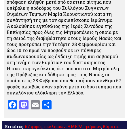
απόφαση ελήφθη μετά από σχετικό αίτημα που
υπέβαλε η πρόεδρος του Συλλόγου Συγγενών
Θυμάτων Τεμπών Μαρία Καρυστιανού κατά τη
συνάντησή της με τον αρχιεπίσκοπο Ιερώνυμο.
Ακολούθησε εγκύκλιος της Ιεράς Συνόδου της
Εκκλησίας προς όλες τις Μητροπόλεις η οποία με
τη σειρά της διαβιβάστηκε στους Ιερούς Ναούς και
τους προτρέπει την Τετάρτη 28 Φεβρουαρίου και
ώρα 10 το πρωί να προβούν σε 57 πένθιμες
κωδωνοκρουσίες ως ένδειξη τιμής και σεβασμού
στη μνήμη των θυμάτων του δυστυχήματος.
Η σχετική εγκύκλιος έφτασε και στη Μητρόπολη
της Πρέβεζας και δόθηκε προς τους Ναούς, οι
οποίοι στις 28 Φεβρουαρίου θα ηχήσουν πένθιμα 57
φορές ακριβώς έναν χρόνο μετά το δυστύχημα που
συγκλόνισε ολόκληρη την Ελλάδα.
Facebook
Mastodon
Email
Μοιραστείτε
Ετικέτες:
57 φορές
,
εκκλησιών
,
ΗΜΕΡΑ
,
ηχήσουν
,
θύματα
,