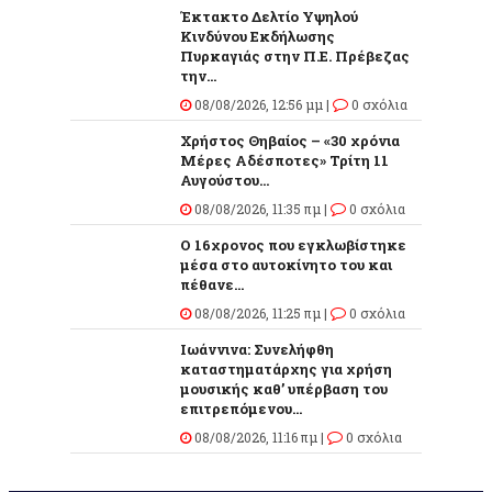
Έκτακτο Δελτίο Υψηλού
Κινδύνου Εκδήλωσης
Πυρκαγιάς στην Π.Ε. Πρέβεζας
την...
08/08/2026, 12:56 μμ |
0 σχόλια
Χρήστος Θηβαίος – «30 χρόνια
Μέρες Αδέσποτες» Τρίτη 11
Αυγούστου...
08/08/2026, 11:35 πμ |
0 σχόλια
O 16χρονος που εγκλωβίστηκε
μέσα στο αυτοκίνητο του και
πέθανε...
08/08/2026, 11:25 πμ |
0 σχόλια
Ιωάννινα: Συνελήφθη
καταστηματάρχης για χρήση
μουσικής καθ’ υπέρβαση του
επιτρεπόμενου...
08/08/2026, 11:16 πμ |
0 σχόλια