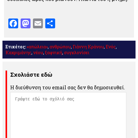
Facebook
Mastodon
Email
Μοιραστείτε
Ετικέτες:
«απώλεια»
,
ανθρώπου
,
Γιάννη Κράνου
,
Ενός
,
Καχριμάνης
,
νέου
,
ξαφνική
,
συγκλονίσει
Σχολιάστε εδώ
Η διεύθυνση του email σας δεν θα δημοσιευθεί.