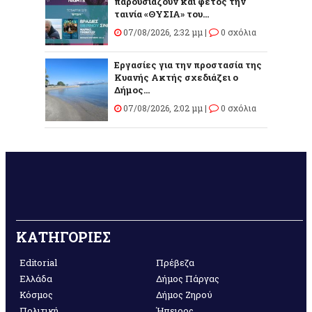
παρουσιάζουν και φέτος την
ταινία «ΘΥΣΙΑ» του...
07/08/2026, 2:32 μμ |
0 σχόλια
Εργασίες για την προστασία της
Κυανής Ακτής σχεδιάζει ο
Δήμος...
07/08/2026, 2:02 μμ |
0 σχόλια
ΚΑΤΗΓΟΡΙΕΣ
Editorial
Πρέβεζα
Ελλάδα
Δήμος Πάργας
Κόσμος
Δήμος Ζηρού
Πολιτική
Ήπειρος