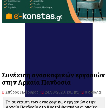
Συνέχιση ανασκαφικών εργασιών
στην Αρχαία Πανδοσία
Σπύρος Πλέουρας
|
24/10/2023, 1:01 μμ |
0 σχόλια
Τη συνέχιση των ανασκαφικών εργασιών στην
Αρχαία Πανδοσία στο Καστρί Φαναρίου οι οποίες