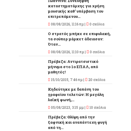
Ιωάννινα: Συνελήφθη
καταστηματάρχης για χρήση
μουσικής καθ’ υπέρβαση του
επιτρεπόμενου...
08/08/2026, 11:16 πμ |
0 σχόλια
Ο στρατός μπήκε σε επιφυλακή,
τα σούπερ μάρκετ άδειασαν:
Όταν...
08/08/2026, 11:10 πμ |
0 σχόλια
Πρέβεζα: Αντιρατσιστικό
μήνυμα στο 1ο ΕΠΑΛ, από
μαθητές!
15/10/2015, 7:46 πμ |
20 σχόλια
Κηδεύτηκε με δαπάνη του
γραφείου τελετών: Η μεγάλη
λαϊκή φωνή,...
05/08/2023, 3:15 μμ |
10 σχόλια
Πρέβεζα: Θλίψη από την
ξαφνική και αναπάντεχη φυγή
από τη...