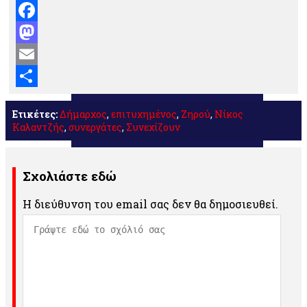
Facebook
Mastodon
Email
Μοιραστείτε
Ετικέτες:
Δήμαρχος
,
επιτυχημένος
,
Ζηρού
,
Νίκος
Καλαντζής
,
συνεργάτες
,
Συνεχίζουν
Σχολιάστε εδώ
Η διεύθυνση του email σας δεν θα δημοσιευθεί.