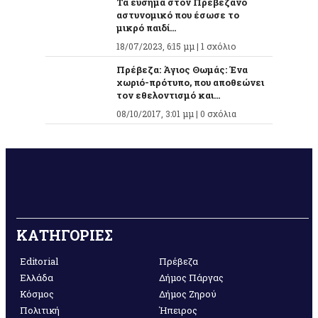
Τα εύσημα στον Πρεβεζάνο
αστυνομικό που έσωσε το
μικρό παιδί...
18/07/2023, 6:15 μμ |
1 σχόλιο
Πρέβεζα: Άγιος Θωμάς: Ένα
χωριό-πρότυπο, που αποθεώνει
τον εθελοντισμό και...
08/10/2017, 3:01 μμ |
0 σχόλια
ΚΑΤΗΓΟΡΙΕΣ
Editorial
Πρέβεζα
Ελλάδα
Δήμος Πάργας
Κόσμος
Δήμος Ζηρού
Πολιτική
Ήπειρος