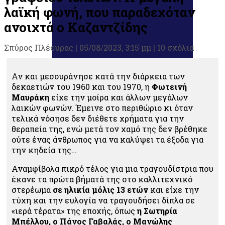
λαϊκή φωνή, που παραδεχόταν
ανοιχτά ο Καζαντζίδης
Σπύρος Πλέουρας
|
05/08/2023, 3:15 μμ |
10 σχόλια
Αν και μεσουράνησε κατά την διάρκεια των
δεκαετιών του 1960 και του 1970, η
Φωτεινή
Μαυράκη
είχε την μοίρα και άλλων μεγάλων
λαικών φωνών. Έμεινε στο περιθώριο κι όταν
τελικά νόσησε δεν διέθετε χρήματα για την
θεραπεία της, ενώ μετά τον χαμό της δεν βρέθηκε
ούτε ένας άνθρωπος για να καλύψει τα έξοδα για
την κηδεία της…
Αναμφίβολα πικρό τέλος για μια τραγουδίστρια που
έκανε τα πρώτα βήματά της στο καλλιτεχνικό
στερέωμα
σε ηλικία μόλις 13 ετών
και είχε την
τύχη και την ευλογία να τραγουδήσει δίπλα σε
«ιερά τέρατα» της εποχής, όπως
η Σωτηρία
Μπέλλου, ο Πάνος Γαβαλάς, ο Μανώλης