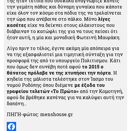
της ήταν τέτοια που δύσκολα αναγνώριζε κανείς
την γεμάτη πάθος και δύναμη γυναίκα που κάποτε
είχε όλον τον κόσμο στα πόδια της να τρελαίνεται
την ώρα που ανέβαινε στο πάλκο. Μόνο
λίγες
κασέτες
είχε να δείχνει στους ελάχιστους που
διάβαιναν το κατώφλι της για να τους πείσει ότι
ήταν αυτή, η μία και μοναδική Φωτεινή Μαυράκη.
Λίγο πριν το τέλος, έγινε ακόμη μία απόπειρα για
να της εξασφαλιστεί μια τιμητική σύνταξη για την
προσφορά της από το υπουργείο Πολιτισμου. Κάτι
που όμως δεν συνέβη ποτέ αφού
το 2015 ο
θάνατος πρόλαβε νε της χτυπήσει την πόρτα
. Η
κηδεία της μάλιστα τελέστηκε στον Ίασμο του
νομού Ροδόπης όπου διέμενε
με έξοδα του
γραφείου τελετών «Το Πρώτο»
από την Κομοτηνή,
αφού δε βρέθηκε κανένας για να καλύψει αυτή την
δαπάνη…
ΠΗΓΗ-φώτος: menshouse.gr