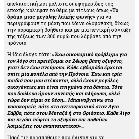
απελπιστική και μάλιστα οι εφημερίδες της
εποχής κάλυψαν το θέμα με τίτλους όπως «
Το
δράμα μιας μεγάλης λαϊκής φωνής
» για να
περιγράψουν τη μάχη που έδινε ολομόναχη, δίχως
την παραμικρή βοήθεια και με μια πενιχρή σύνταξη
της τάξεως των 300 ευρώ που λάμβανε από την
πρόνοια.
Η ίδια έλεγε τότε: «
Έχω οικονομικό πρόβλημα για
τον λόγο ότι χρειάζομαι σε 24ωρη βάση οξυγόνο,
γιατί δεν έχω πνεύμονα. Κάθε εβδομάδα έρχεται
σπίτι μία κοπέλα από την Πρόνοια. Έχω και τρία
παιδιά που μου στέκονται, αλλά έχουν μεγάλες
οικογένειες και είναι πνιγμένα στα δάνεια. Τότε
που δούλευα ήμουν συνεπής και πλήρωνα, αλλά
τώρα δεν είμαι σε θέση… Μπαινοβγαίνω στα
νοσοκομεία, πότε στο αντικαρκινικό στον Αγιο
Σάββα, πότε στου Μεταξά ή στο Θριάσειο. Κάθε λίγο
και λιγάκι πέφτει το οξυγόνο και παθαίνω
λοιμώξεις του αναπνευστικού
»…
Παρά τις προσπάθειες που έγιναν για να