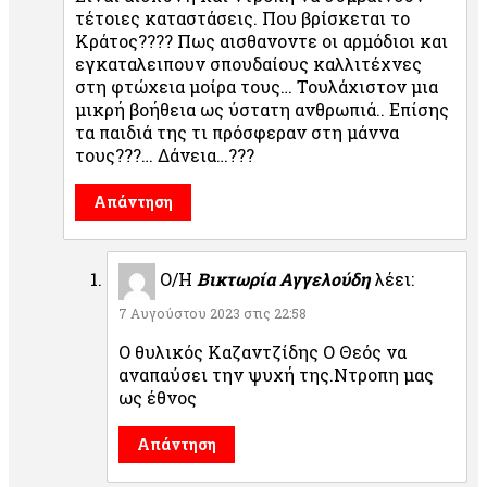
τέτοιες καταστάσεις. Που βρίσκεται το
Κράτος???? Πως αισθανοντε οι αρμόδιοι και
εγκαταλειπουν σπουδαίους καλλιτέχνες
στη φτώχεια μοίρα τους… Τουλάχιστον μια
μικρή βοήθεια ως ύστατη ανθρωπιά.. Επίσης
τα παιδιά της τι πρόσφεραν στη μάννα
τους???… Δάνεια…???
Απάντηση
Ο/Η
Βικτωρία Αγγελούδη
λέει:
7 Αυγούστου 2023 στις 22:58
Ο θυλικός Καζαντζίδης Ο Θεός να
αναπαύσει την ψυχή της.Ντροπη μας
ως έθνος
Απάντηση