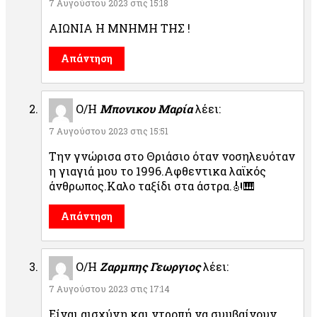
7 Αυγούστου 2023 στις 15:18
ΑΙΩΝΙΑ Η ΜΝΗΜΗ ΤΗΣ !
Απάντηση
Ο/Η
Μπονικου Μαρία
λέει:
7 Αυγούστου 2023 στις 15:51
Την γνώρισα στο Θριάσιο όταν νοσηλευόταν
η γιαγιά μου το 1996.Αφθεντικα λαϊκός
άνθρωπος.Καλο ταξίδι στα άστρα.🎻🎹
Απάντηση
Ο/Η
Ζαρμπης Γεωργιος
λέει:
7 Αυγούστου 2023 στις 17:14
Είναι αισχύνη και ντροπή να συμβαίνουν