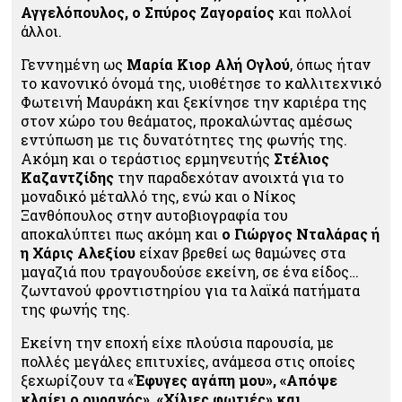
Αγγελόπουλος, ο Σπύρος Ζαγοραίος
και πολλοί
άλλοι.
Γεννημένη ως
Μαρία Κιορ Αλή Ογλού
, όπως ήταν
το κανονικό όνομά της, υιοθέτησε το καλλιτεχνικό
Φωτεινή Μαυράκη και ξεκίνησε την καριέρα της
στον χώρο του θεάματος, προκαλώντας αμέσως
εντύπωση με τις δυνατότητες της φωνής της.
Ακόμη και ο τεράστιος ερμηνευτής
Στέλιος
Καζαντζίδης
την παραδεχόταν ανοιχτά για το
μοναδικό μέταλλό της, ενώ και ο Νίκος
Ξανθόπουλος στην αυτοβιογραφία του
αποκαλύπτει πως ακόμη και
ο Γιώργος Νταλάρας ή
η Χάρις Αλεξίου
είχαν βρεθεί ως θαμώνες στα
μαγαζιά που τραγουδούσε εκείνη, σε ένα είδος…
ζωντανού φροντιστηρίου για τα λαϊκά πατήματα
της φωνής της.
Εκείνη την εποχή είχε πλούσια παρουσία, με
πολλές μεγάλες επιτυχίες, ανάμεσα στις οποίες
ξεχωρίζουν τα «
Έφυγες αγάπη μου», «Απόψε
κλαίει ο ουρανός», «Χίλιες φωτιές» και