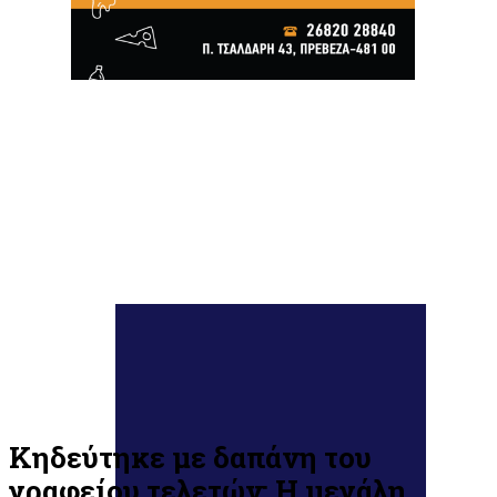
Κηδεύτηκε με δαπάνη του
γραφείου τελετών: Η μεγάλη