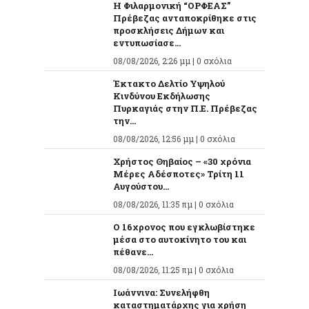
Η Φιλαρμονική “ΟΡΦΕΑΣ”
Πρέβεζας ανταποκρίθηκε στις
προσκλήσεις Δήμων και
εντυπωσίασε...
08/08/2026, 2:26 μμ |
0 σχόλια
Έκτακτο Δελτίο Υψηλού
Κινδύνου Εκδήλωσης
Πυρκαγιάς στην Π.Ε. Πρέβεζας
την...
08/08/2026, 12:56 μμ |
0 σχόλια
Χρήστος Θηβαίος – «30 χρόνια
Μέρες Αδέσποτες» Τρίτη 11
Αυγούστου...
08/08/2026, 11:35 πμ |
0 σχόλια
O 16χρονος που εγκλωβίστηκε
μέσα στο αυτοκίνητο του και
πέθανε...
08/08/2026, 11:25 πμ |
0 σχόλια
Ιωάννινα: Συνελήφθη
καταστηματάρχης για χρήση