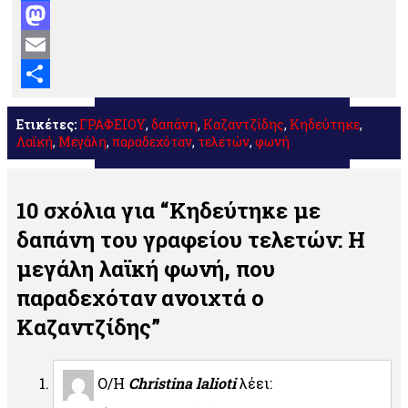
Facebook
Mastodon
Email
Μοιραστείτε
Ετικέτες:
ΓΡΑΦΕΙΟΥ
,
δαπάνη
,
Καζαντζίδης
,
Κηδεύτηκε
,
Λαϊκή
,
Μεγάλη
,
παραδεχόταν
,
τελετών
,
φωνή
10 σχόλια για “Κηδεύτηκε με
δαπάνη του γραφείου τελετών: Η
μεγάλη λαϊκή φωνή, που
παραδεχόταν ανοιχτά ο
Καζαντζίδης”
Ο/Η
Christina lalioti
λέει: