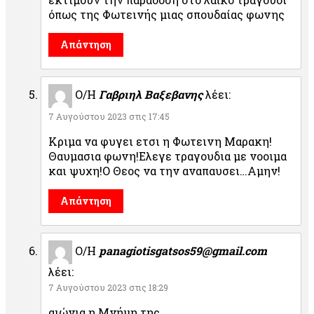
όπως της Φωτεινής μιας σπουδαίας φωνης
Απάντηση
Ο/Η
Γαβριηλ Βαξεβανης
λέει:
7 Αυγούστου 2023 στις 17:45
Κριμα να φυγει ετσι η Φωτεινη Μαρακη!
Θαυμασια φωνη!Ελεγε τραγουδια με νοοιμα
και ψυχη!Ο Θεος να την αναπαυσει…Αμην!
Απάντηση
Ο/Η
panagiotisgatsos59@gmail.com
λέει:
7 Αυγούστου 2023 στις 18:29
αιώνια η Μνήμη της