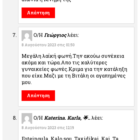
Απάντηση
Ο/Η
Γεώργιος
λέει:
8 Αυγούστου 2023 στις 01:50
Μεγάλη λαϊκή φωνή.Την ακούω συνέχεια
ακόμα και τώρα.Απο τις καλύτερες
γυναικείες φωνές.Κριμα για την κατάληξη
που είχε.Μαζι με τη Βιτάλη οι αγαπημένες
μου.
Απάντηση
Ο/Η
Katerina. Karla, 🌟..
λέει:
8 Αυγούστου 2023 στις 12:19
Foteinoula. Kalo sou. Taxidikai. Kai. Ta.