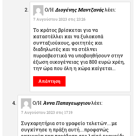
Ο/Η
Διογένης Μαντζανάς
λέει:
7 Αυγούστου 2023 στις 23:26
Το κράτος βρίσκεται για να
καταστέλλει και να ξυλοκοπά
συνταξιούχους, φοιτητές και
διαδηλωτές και να στέλνει
πυροσβεστικά να υποβοηθήσουν στην
έξωση οικογένειας για 800 ευρώ χρέη,
την ώρα που όλη η χώρα καίγεται…
Απάντηση
Ο/Η
Άννα Παπαγεωργιου
λέει:
7 Αυγούστου 2023 στις 17:19
Συγχαρητήρια στο γραφείο τελετών….με
συγκίνησε η πράξη αυτή….προφανώς
εκτιμούν την παράδοση στο λαϊκό τραγούδι