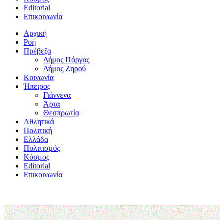
Editorial
Επικοινωνία
Αρχική
Ροή
Πρέβεζα
Δήμος Πάργας
Δήμος Ζηρού
Κοινωνία
Ήπειρος
Γιάννενα
Άρτα
Θεσπρωτία
Αθλητικά
Πολιτική
Ελλάδα
Πολιτισμός
Κόσμος
Editorial
Επικοινωνία