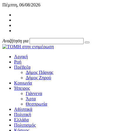
Πέμπτη, 06/08/2026
Αναζήτηση για
Αρχική
Ροή
Πρέβεζα
Δήμος Πάργας
Δήμος Ζηρού
Κοινωνία
Ήπειρος
Γιάννενα
Άρτα
Θεσπρωτία
Αθλητικά
Πολιτική
Ελλάδα
Πολιτισμός
Κόσμος