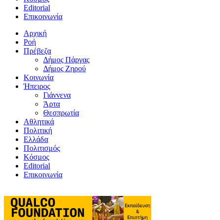
Editorial
Επικοινωνία
Αρχική
Ροή
Πρέβεζα
Δήμος Πάργας
Δήμος Ζηρού
Κοινωνία
Ήπειρος
Γιάννενα
Άρτα
Θεσπρωτία
Αθλητικά
Πολιτική
Ελλάδα
Πολιτισμός
Κόσμος
Editorial
Επικοινωνία