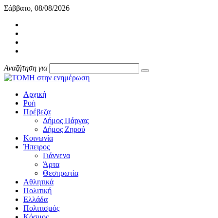
Σάββατο, 08/08/2026
Αναζήτηση για
Αρχική
Ροή
Πρέβεζα
Δήμος Πάργας
Δήμος Ζηρού
Κοινωνία
Ήπειρος
Γιάννενα
Άρτα
Θεσπρωτία
Αθλητικά
Πολιτική
Ελλάδα
Πολιτισμός
Κόσμος