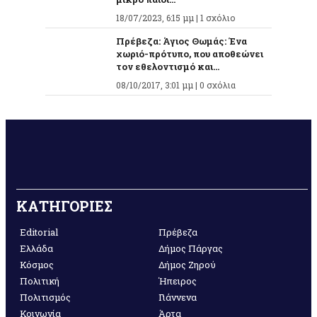
18/07/2023, 6:15 μμ |
1 σχόλιο
Πρέβεζα: Άγιος Θωμάς: Ένα
χωριό-πρότυπο, που αποθεώνει
τον εθελοντισμό και...
08/10/2017, 3:01 μμ |
0 σχόλια
ΚΑΤΗΓΟΡΙΕΣ
Editorial
Πρέβεζα
Ελλάδα
Δήμος Πάργας
Κόσμος
Δήμος Ζηρού
Πολιτική
Ήπειρος
Πολιτισμός
Γιάννενα
Κοινωνία
Άρτα