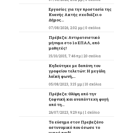
Εργασίες για την προστασία της
Κυανής Ακτής σχεδιάζει ο
Δήμος...
07/08/2026, 2:02 μμ |
0 σχόλια
Πρέβεζα: Αντιρατσιστικό
μήνυμα στο 1ο ΕΠΑΛ, από
μαθητές!
15/10/2015, 7:46 πμ |
20 σχόλια
Κηδεύτηκε με δαπάνη του
γραφείου τελετών: Η μεγάλη
λαϊκή φωνή,...
05/08/2023, 3:15 μμ |
10 σχόλια
Πρέβεζα: Θλίψη από την
ξαφνική και αναπάντεχη φυγή
από τη...
26/07/2023, 9:29 πμ |
1 σχόλιο
Τα εύσημα στον Πρεβεζάνο
αστυνομικό που έσωσε το
μικρό παιδί...