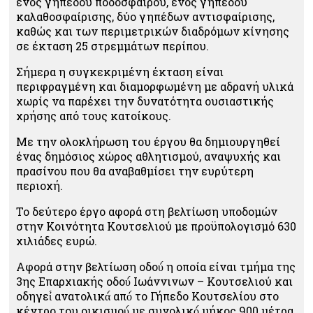
ενός γηπέδου ποδοσφαίρου, ενός γηπέδου
καλαθοσφαίρισης, δύο γηπέδων αντισφαίρισης,
καθώς και των περιμετρικών διαδρόμων κίνησης
σε έκταση 25 στρεμμάτων περίπου.
Σήμερα η συγκεκριμένη έκταση είναι
περιφραγμένη και διαμορφωμένη με αδρανή υλικά
χωρίς να παρέχει την δυνατότητα ουσιαστικής
χρήσης από τους κατοίκους.
Με την ολοκλήρωση του έργου θα δημιουργηθεί
ένας δημόσιος χώρος αθλητισμού, αναψυχής και
πρασίνου που θα αναβαθμίσει την ευρύτερη
περιοχή.
Το δεύτερο έργο αφορά στη βελτίωση υποδομών
στην Κοινότητα Κουτσελιού με προϋπολογισμό 630
χιλιάδες ευρώ.
Αφορά στην βελτίωση οδού́ η οποία είναι τμήμα της
3ης Επαρχιακής οδού́ Ιωάννινων – Κουτσελιού και
οδηγεί́ ανατολικά́ από́ το Γήπεδο Κουτσελίου στο
κέντρο του οικισμού́ με συνολικό́ μήκος 900 μέτρα.