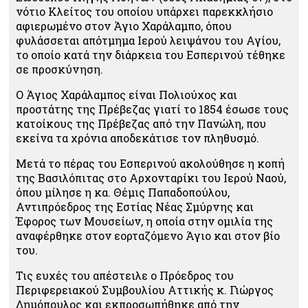
νότιο Κλείτος του οποίου υπάρχει παρεκκλήσιο
αφιερωμένο στον Άγιο Χαράλαμπο, όπου
φυλάσσεται απότμημα Ιερού λειψάνου του Αγίου,
το οποίο κατά την διάρκεια του Εσπερινού τέθηκε
σε προσκύνηση.
Ο Άγιος Χαράλαμπος είναι Πολιούχος και
προστάτης της Πρέβεζας γιατί το 1854 έσωσε τους
κατοίκους της Πρέβεζας από την Πανώλη, που
εκείνα τα χρόνια αποδεκάτισε τον πληθυσμό.
Μετά το πέρας του Εσπερινού ακολούθησε η κοπή
της Βασιλόπιτας στο Αρχονταρίκι του Ιερού Ναού,
όπου μίλησε η κα. Θέμις Παπαδοπούλου,
Αντιπρόεδρος της Εστίας Νέας Σμύρνης και
Έφορος των Μουσείων, η οποία στην ομιλία της
αναφέρθηκε στον εορταζόμενο Άγιο και στον βίο
του.
Τις ευχές του απέστειλε ο Πρόεδρος του
Περιφερειακού Συμβουλίου Αττικής κ. Γιώργος
Δημόπουλος και εκπροσωπήθηκε από την