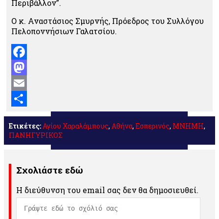
Περιβάλλον”.
Ο κ. Αναστάσιος Σμυρνής, Πρόεδρος του Συλλόγου
Πελοποννήσιων Γαλατσίου.
Facebook
Mastodon
Email
Μοιραστείτε
Ετικέτες:
Αγίου Χαραλάμπους
,
Αθήνα
,
Εσπερινός
,
ΜΝΗΜΗ
,
ΠΑΝΗΓΥΡΙΚΟΣ
Σχολιάστε εδώ
Η διεύθυνση του email σας δεν θα δημοσιευθεί.