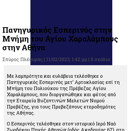
Πανηγυρικός Εσπερινός στην
Μνήμη του Αγίου Χαραλάμπους
στην Αθήνα
Σπύρος Πλέουρας
|
11/02/2023, 1:42 μμ |
0 σχόλια
Με λαμπρότητα και ευλάβεια τελέσθηκε ο
Πανηγυρικός Εσπερινός μετ’ Αρτοκλασίας επί τη
Μνήμη του Πολιούχου της Πρέβεζας Αγίου
Χαραλάμπους, που διοργανώθηκε και φέτος από
την Εταιρεία Βυζαντινών Μελετών Νομού
Πρεβέζης, για τους Πρεβεζάνους ετεροδημότες
της Αθήνας.
Ο Εσπερινός τελέσθηκε στον ιστορικό Ιερό Ναό
Ζωοδόχου Πηγής Αθηνών (οδός Ακαδημίας 67), στο