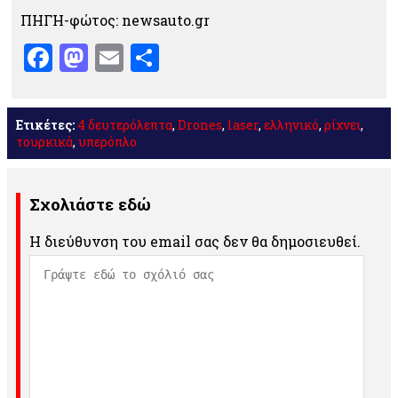
ΠΗΓΗ-φώτος: newsauto.gr
Facebook
Mastodon
Email
Μοιραστείτε
Ετικέτες:
4 δευτερόλεπτα
,
Drones
,
laser
,
ελληνικό
,
ρίχνει
,
τουρκικά
,
υπερόπλο
Σχολιάστε εδώ
Η διεύθυνση του email σας δεν θα δημοσιευθεί.