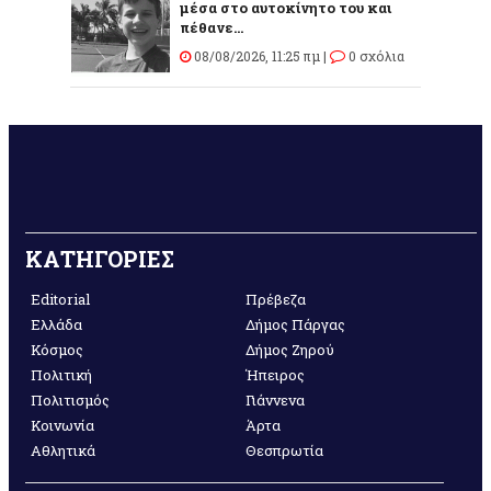
μέσα στο αυτοκίνητο του και
πέθανε...
08/08/2026, 11:25 πμ |
0 σχόλια
ΚΑΤΗΓΟΡΙΕΣ
Editorial
Πρέβεζα
Ελλάδα
Δήμος Πάργας
Κόσμος
Δήμος Ζηρού
Πολιτική
Ήπειρος
Πολιτισμός
Γιάννενα
Κοινωνία
Άρτα
Αθλητικά
Θεσπρωτία