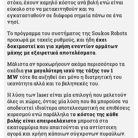
στόχο, έχουν χαμηλό κόστος ανά βολή ενώ είναι
εύκολο στο να μετακινηθούν και να
εγκατασταθούν σε διάφορα σημεία πάνω σε ένα
νησί.
Το πρόγραμμα του συστήματος της Soukos Robots
προχωρά με ταχείς ρυθμούς, και ήδη
έχει
δοκιμαστεί και για χρήση εναντίον αρμάτων
μάχης με εξαιρετικά αποτελέσματα
.
Μάλιστα αν προχωρήσουν ακόμα περισσότερο τα
σχέδια
για μεγαλύτερη ισχύ της τάξης του 1
MW
τότε θα αυξηθεί όχι μόνο η διατρητική του
ικανότητα αλλά και το βεληνεκές του.
H λύση των laser είναι μία επιλογή που μελετούν
όλες οι χώρες, όντας μία λύση που θα μπορούσε να
αποδειχτεί ιδιαίτερα αποτελεσματική σε επιθέσεις
κορεσμού ενώ παράλληλα τ
ο κόστος της κάθε
βολής είναι απειροελάχιστο
μπροστά στα
εκατομμύρια που απαιτούνται για αντίστοιχη
αγορά και χρήση κάποιων σύγχρονων πυραύλων.