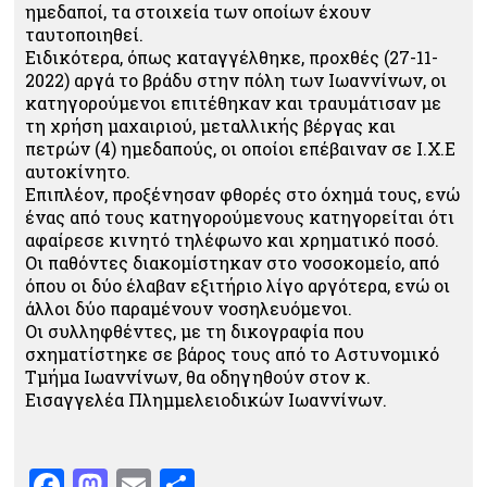
ημεδαποί, τα στοιχεία των οποίων έχουν
ταυτοποιηθεί.
Ειδικότερα, όπως καταγγέλθηκε, προχθές (27-11-
2022) αργά το βράδυ στην πόλη των Ιωαννίνων, οι
κατηγορούμενοι επιτέθηκαν και τραυμάτισαν με
τη χρήση μαχαιριού, μεταλλικής βέργας και
πετρών (4) ημεδαπούς, οι οποίοι επέβαιναν σε Ι.Χ.Ε
αυτοκίνητο.
Επιπλέον, προξένησαν φθορές στο όχημά τους, ενώ
ένας από τους κατηγορούμενους κατηγορείται ότι
αφαίρεσε κινητό τηλέφωνο και χρηματικό ποσό.
Οι παθόντες διακομίστηκαν στο νοσοκομείο, από
όπου οι δύο έλαβαν εξιτήριο λίγο αργότερα, ενώ οι
άλλοι δύο παραμένουν νοσηλευόμενοι.
Οι συλληφθέντες, με τη δικογραφία που
σχηματίστηκε σε βάρος τους από το Αστυνομικό
Τμήμα Ιωαννίνων, θα οδηγηθούν στον κ.
Εισαγγελέα Πλημμελειοδικών Ιωαννίνων.
Facebook
Mastodon
Email
Μοιραστείτε