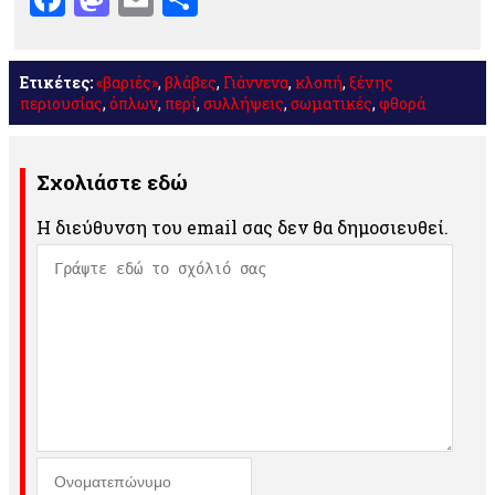
Ετικέτες:
«βαριές»
,
βλάβες
,
Γιάννενα
,
κλοπή
,
ξένης
περιουσίας
,
όπλων
,
περί
,
συλλήψεις
,
σωματικές
,
φθορά
Σχολιάστε εδώ
Η διεύθυνση του email σας δεν θα δημοσιευθεί.