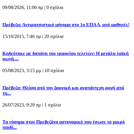
09/08/2026, 11:06 πμ |
0 σχόλια
Πρέβεζα: Αντιρατσιστικό μήνυμα στο 1ο ΕΠΑΛ, από μαθητές!
15/10/2015, 7:46 πμ |
20 σχόλια
Κηδεύτηκε με δαπάνη του γραφείου τελετών: Η μεγάλη λαϊκή
φωνή,...
05/08/2023, 3:15 μμ |
10 σχόλια
Πρέβεζα: Θλίψη από την ξαφνική και αναπάντεχη φυγή από
τη...
26/07/2023, 9:29 πμ |
1 σχόλιο
Τα εύσημα στον Πρεβεζάνο αστυνομικό που έσωσε το μικρό
παιδί...