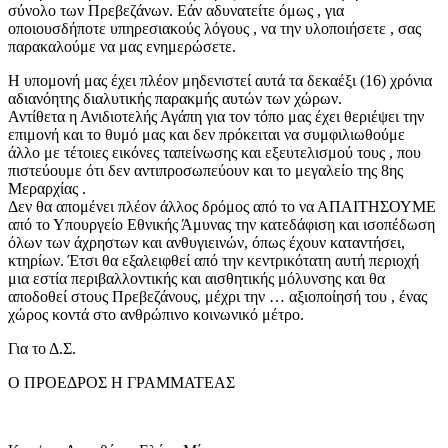
σύνολο των Πρεβεζάνων. Εάν αδυνατείτε όμως , για
οποιουσδήποτε υπηρεσιακούς λόγους , να την υλοποιήσετε , σας
παρακαλούμε να μας ενημερώσετε.
Η υπομονή μας έχει πλέον μηδενιστεί αυτά τα δεκαέξι (16) χρόνια
αδιανόητης διαλυτικής παρακμής αυτών των χώρων.
Αντίθετα η Ανιδιοτελής Αγάπη για τον τόπο μας έχει θεριέψει την
επιμονή και το θυμό μας και δεν πρόκειται να συμφιλιωθούμε
άλλο με τέτοιες εικόνες ταπείνωσης και εξευτελισμού τους , που
πιστεύουμε ότι δεν αντιπροσωπεύουν και το μεγαλείο της 8ης
Μεραρχίας .
Δεν θα απομένει πλέον άλλος δρόμος από το να ΑΠΑΙΤΗΣΟΥΜΕ
από το Υπουργείο Εθνικής Άμυνας την κατεδάφιση και ισοπέδωση
όλων των άχρηστων και ανθυγιεινών, όπως έχουν καταντήσει,
κτηρίων. Έτσι θα εξαλειφθεί από την κεντρικότατη αυτή περιοχή
μια εστία περιβαλλοντικής και αισθητικής μόλυνσης και θα
αποδοθεί στους Πρεβεζάνους, μέχρι την … αξιοποίησή του , ένας
χώρος κοντά στο ανθρώπινο κοινωνικό μέτρο.
Για το Δ.Σ.
Ο ΠΡΟΕΔΡΟΣ Η ΓΡΑΜΜΑΤΕΑΣ