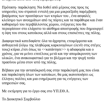
Πρόταση- παράκληση: Να δοθεί από μέρους σας προς τις
υπηρεσίες του στρατού εντολή για μια μικροέξοδη παρέμβαση
βαψίματος των προσόψεων των κτιρίων του , ένα ασφαλές
κλείσιμο των ανοιγμάτων από τις πόρτες και τα παράθυρα και έναν
καθαρισμό του περιβάλλοντος χώρου, ενέργειες που θα
περιορίσουν στο ελάχιστο το αίσθημα αποστροφής που δημιουργεί
η όψη του στους κατοίκους αλλά και στους επισκέπτες της πόλης.
Διαφορετικά κατεδαφίστε όλα τα άχρηστα, ετοιμόρροπα και
ανθυγιεινά (λόγω της πληθώρας καρκινογόνων ελενίτ στις στέγες
τους) κτίρια ,έτσι όπως τα <<κατάντησε>> η αδιαφορία και ο
χρόνος ,για να μείνει επιτέλους μετά και την απομάκρυνση των
υλικών, ένα ανακουφιστικό για το βλέμμα και την ψυχή τοπίο
πρασίνου μέσα στον ιστό της πόλης.
Βέβαιοι για την ανταπόκρισή σας στην παράκλησή μας που είναι
και παράκληση όλων των κατοίκων, θα μας ικανοποιήσει ως
έλληνες πολίτες και μια ενημέρωση για τις ενέργειες των
υπηρεσιών σας.
Με εκτίμηση για το έργο σας στο ΥΠ.ΕΘ.Α.
Το Διοικητικό Συμβούλιο