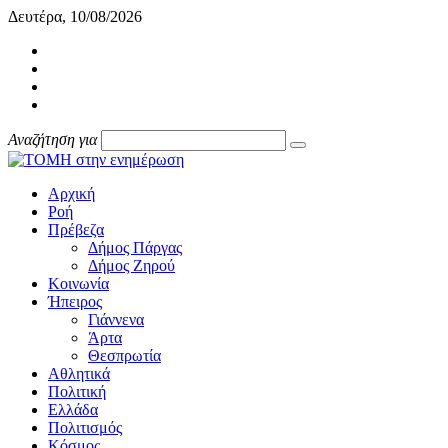
Δευτέρα, 10/08/2026
Αναζήτηση για
Αρχική
Ροή
Πρέβεζα
Δήμος Πάργας
Δήμος Ζηρού
Κοινωνία
Ήπειρος
Γιάννενα
Άρτα
Θεσπρωτία
Αθλητικά
Πολιτική
Ελλάδα
Πολιτισμός
Κόσμος