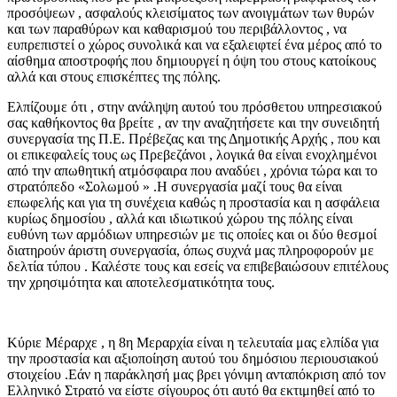
προσόψεων , ασφαλούς κλεισίματος των ανοιγμάτων των θυρών
και των παραθύρων και καθαρισμού του περιβάλλοντος , να
ευπρεπιστεί ο χώρος συνολικά και να εξαλειφτεί ένα μέρος από το
αίσθημα αποστροφής που δημιουργεί η όψη του στους κατοίκους
αλλά και στους επισκέπτες της πόλης.
Ελπίζουμε ότι , στην ανάληψη αυτού του πρόσθετου υπηρεσιακού
σας καθήκοντος θα βρείτε , αν την αναζητήσετε και την συνειδητή
συνεργασία της Π.Ε. Πρέβεζας και της Δημοτικής Αρχής , που και
οι επικεφαλείς τους ως Πρεβεζάνοι , λογικά θα είναι ενοχλημένοι
από την απωθητική ατμόσφαιρα που αναδύει , χρόνια τώρα και το
στρατόπεδο «Σολωμού » .Η συνεργασία μαζί τους θα είναι
επωφελής και για τη συνέχεια καθώς η προστασία και η ασφάλεια
κυρίως δημοσίου , αλλά και ιδιωτικού χώρου της πόλης είναι
ευθύνη των αρμόδιων υπηρεσιών με τις οποίες και οι δύο θεσμοί
διατηρούν άριστη συνεργασία, όπως συχνά μας πληροφορούν με
δελτία τύπου . Καλέστε τους και εσείς να επιβεβαιώσουν επιτέλους
την χρησιμότητα και αποτελεσματικότητα τους.
Κύριε Μέραρχε , η 8η Μεραρχία είναι η τελευταία μας ελπίδα για
την προστασία και αξιοποίηση αυτού του δημόσιου περιουσιακού
στοιχείου .Εάν η παράκλησή μας βρει γόνιμη ανταπόκριση από τον
Ελληνικό Στρατό να είστε σίγουρος ότι αυτό θα εκτιμηθεί από το