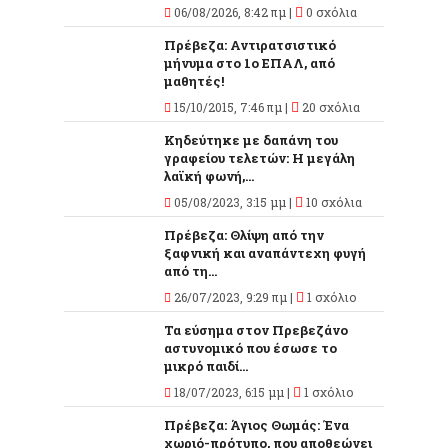
06/08/2026, 8:42 πμ |
0 σχόλια
Πρέβεζα: Αντιρατσιστικό
μήνυμα στο 1ο ΕΠΑΛ, από
μαθητές!
15/10/2015, 7:46 πμ |
20 σχόλια
Κηδεύτηκε με δαπάνη του
γραφείου τελετών: Η μεγάλη
λαϊκή φωνή,...
05/08/2023, 3:15 μμ |
10 σχόλια
Πρέβεζα: Θλίψη από την
ξαφνική και αναπάντεχη φυγή
από τη...
26/07/2023, 9:29 πμ |
1 σχόλιο
Τα εύσημα στον Πρεβεζάνο
αστυνομικό που έσωσε το
μικρό παιδί...
18/07/2023, 6:15 μμ |
1 σχόλιο
Πρέβεζα: Άγιος Θωμάς: Ένα
χωριό-πρότυπο, που αποθεώνει