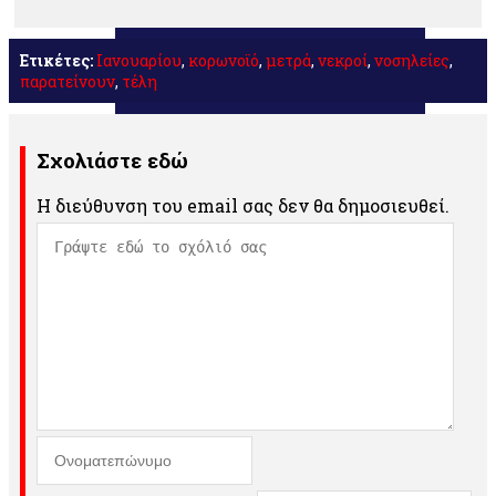
Ετικέτες:
Ιανουαρίου
,
κορωνοϊό
,
μετρά
,
νεκροί
,
νοσηλείες
,
παρατείνουν
,
τέλη
Σχολιάστε εδώ
Η διεύθυνση του email σας δεν θα δημοσιευθεί.