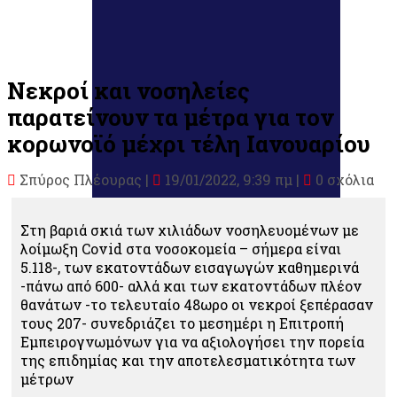
Νεκροί και νοσηλείες
παρατείνουν τα μέτρα για τον
κορωνοϊό μέχρι τέλη Ιανουαρίου
Σπύρος Πλέουρας
|
19/01/2022, 9:39 πμ |
0 σχόλια
Στη βαριά σκιά των χιλιάδων νοσηλευομένων με
λοίμωξη Covid στα νοσοκομεία – σήμερα είναι
5.118-, των εκατοντάδων εισαγωγών καθημερινά
-πάνω από 600- αλλά και των εκατοντάδων πλέον
θανάτων -το τελευταίο 48ωρο οι νεκροί ξεπέρασαν
τους 207- συνεδριάζει το μεσημέρι η Επιτροπή
Εμπειρογνωμόνων για να αξιολογήσει την πορεία
της επιδημίας και την αποτελεσματικότητα των
μέτρων