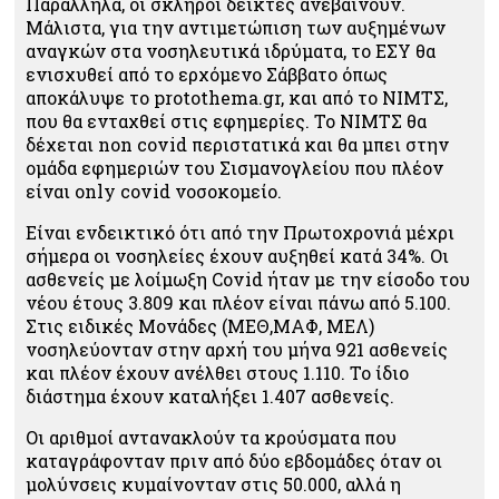
Παράλληλα, οι σκληροί δείκτες ανεβαίνουν.
Μάλιστα, για την αντιμετώπιση των αυξημένων
αναγκών στα νοσηλευτικά ιδρύματα, το ΕΣΥ θα
ενισχυθεί από το ερχόμενο Σάββατο όπως
αποκάλυψε το protothema.gr, και από το ΝΙΜΤΣ,
που θα ενταχθεί στις εφημερίες. Το ΝΙΜΤΣ θα
δέχεται non covid περιστατικά και θα μπει στην
ομάδα εφημεριών του Σισμανογλείου που πλέον
είναι only covid νοσοκομείο.
Είναι ενδεικτικό ότι από την Πρωτοχρονιά μέχρι
σήμερα οι νοσηλείες έχουν αυξηθεί κατά 34%. Οι
ασθενείς με λοίμωξη Covid ήταν με την είσοδο του
νέου έτους 3.809 και πλέον είναι πάνω από 5.100.
Στις ειδικές Μονάδες (ΜΕΘ,ΜΑΦ, ΜΕΛ)
νοσηλεύονταν στην αρχή του μήνα 921 ασθενείς
και πλέον έχουν ανέλθει στους 1.110. Το ίδιο
διάστημα έχουν καταλήξει 1.407 ασθενείς.
Οι αριθμοί αντανακλούν τα κρούσματα που
καταγράφονταν πριν από δύο εβδομάδες όταν οι
μολύνσεις κυμαίνονταν στις 50.000, αλλά η