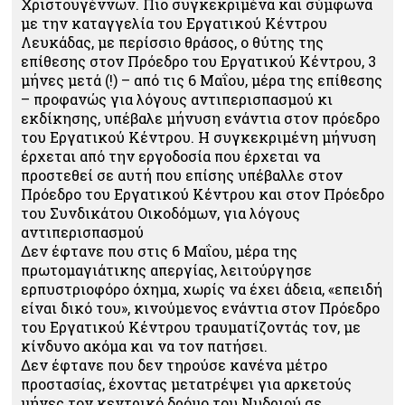
Χριστουγέννων. Πιο συγκεκριμένα και σύμφωνα
με την καταγγελία του Εργατικού Κέντρου
Λευκάδας, με περίσσιο θράσος, ο θύτης της
επίθεσης στον Πρόεδρο του Εργατικού Κέντρου, 3
μήνες μετά (!) – από τις 6 Μαΐου, μέρα της επίθεσης
– προφανώς για λόγους αντιπερισπασμού κι
εκδίκησης, υπέβαλε μήνυση ενάντια στον πρόεδρο
του Εργατικού Κέντρου. Η συγκεκριμένη μήνυση
έρχεται από την εργοδοσία που έρχεται να
προστεθεί σε αυτή που επίσης υπέβαλλε στον
Πρόεδρο του Εργατικού Κέντρου και στον Πρόεδρο
του Συνδικάτου Οικοδόμων, για λόγους
αντιπερισπασμού
Δεν έφτανε που στις 6 Μαΐου, μέρα της
πρωτομαγιάτικης απεργίας, λειτούργησε
ερπυστριοφόρο όχημα, χωρίς να έχει άδεια, «επειδή
είναι δικό του», κινούμενος ενάντια στον Πρόεδρο
του Εργατικού Κέντρου τραυματίζοντάς τον, με
κίνδυνο ακόμα και να τον πατήσει.
Δεν έφτανε που δεν τηρούσε κανένα μέτρο
προστασίας, έχοντας μετατρέψει για αρκετούς
μήνες τον κεντρικό δρόμο του Νυδριού σε