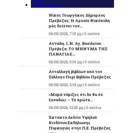
ΔΗΜΟΦΙΛΗ
Νίκος Γεωργάκος Δήμαρχος
Πρέβεζας: Η Αρχαία Νικόπολη
μάς δείχνει τον...
06/08/2026, 7:18 μμ |
0 σχόλια
Αντιύλη. Ι. Ν. Αγ. Βασιλείου
Πρέβεζα: ΤΟ ΜΗΝΥΜΑ ΤΗΣ
ΠΑΝΑΓΙΑΣ...
06/08/2026, 5:30 μμ |
0 σχόλια
Ανταλλαγή βιβλίων από τον
Σύλλογο Περί Βιβλίου Πρέβεζας
06/08/2026, 2:39 μμ |
0 σχόλια
«Μαμά νόμιζες ότι δε θα σε
ξαναδώ;» – Τα πρώτα...
06/08/2026, 12:28 μμ |
0 σχόλια
Έκτακτο Δελτίο Υψηλού
Κινδύνου Εκδήλωσης
Πυρκαγιάς στην Π.Ε. Πρέβεζας