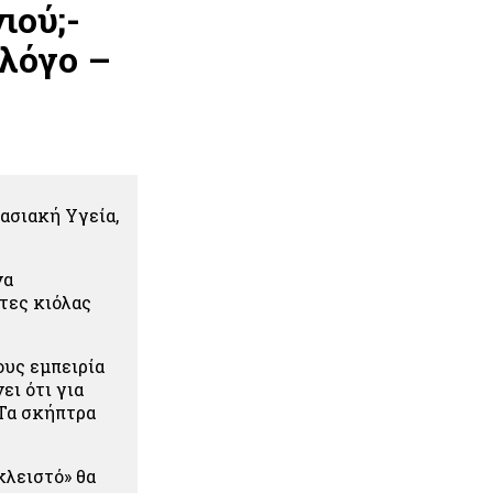
ιού;-
λόγο –
ασιακή Υγεία,
να
ώτες κιόλας
ους εμπειρία
ει ότι για
 Τα σκήπτρα
κλειστό» θα