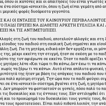
, όπου οι κανόνες και οι απαιτήσεις του είναι γνωστές 
σε ένα σύστημα «ανοιχτό», όπου η ζωή είναι γεμάτη από 
ι μερικές φορές δυσάρεστα γεγονότα.
ΙΣ ΚΑΙ ΟΙ ΕΝΤΑΣΕΙΣ ΤΟΥ ΚΑΙΝΟΥΡΙΟΥ ΠΕΡΙΒΑΛΛΟΝΤΟΣ
ΤΟ ΠΑΙΔΙ ΠΡΕΠΕΙ ΝΑ ΔΙΑΘΕΤΕΙ ΑΡΚΕΤΗ ΕΥΕΛΙΞΙΑ ΚΑΙ
ΕΣΕΙ ΝΑ ΤΙΣ ΑΝΤΙΜΕΤΩΠΙΣΕΙ.
αλλαγές στη ζωή του παιδιού, αποτελούν αλλαγές και στη
η είσοδος του παιδιού στη σχολική ζωή σημαίνει και είσ
άλλη ζωή. Για τη μητέρα, ειδικά εάν δεν εργάζεται, οι μόν
 της, μέχρι εκείνη την στιγμή, ήταν σε σχέση με το παιδ
ρόνο της τον αφιέρωνε σε εκείνο. Όταν το παιδί αρχίζει 
ές μητέρες λένε «Και τώρα τι θα κάνω; Δεν έχω τι να κά
 χωρίς να ξέρω τι να κάνω». Αυτό είναι απόλυτα φυσικό, 
ρινότητά της ήταν με βάση τις ανάγκες του παιδιού που ή
μια πολύ κρίσιμη στιγμή. Την ώρα που το παιδί φεύγει σι
νει σε ένα «ανοιχτό» σύστημα, βγαίνει στη ζωή, η μητέρα 
. Δεν μπορούν να φανταστούν οι γονείς, πόσο πολύ το πα
τις δυσκολίες και τις έννοιες τους. Εάν αντιληφθεί ότι
ωή και το προχώρημά του δυσκολεύει τους γονείς τους, θ
να τους προστατεύσει. Είναι πολύ πιθανό λοιπόν, την αν