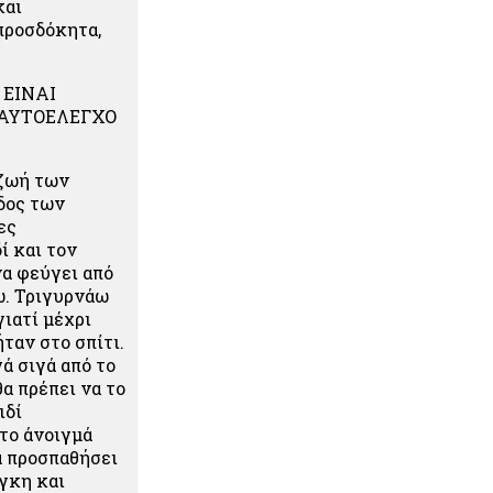
και
απροσδόκητα,
 ΕΙΝΑΙ
 ΑΥΤΟΕΛΕΓΧΟ
 ζωή των
οδος των
ες
ί και τον
να φεύγει από
νω. Τριγυρνάω
γιατί μέχρι
ταν στο σπίτι.
γά σιγά από το
θα πρέπει να το
ιδί
 το άνοιγμά
α προσπαθήσει
άγκη και