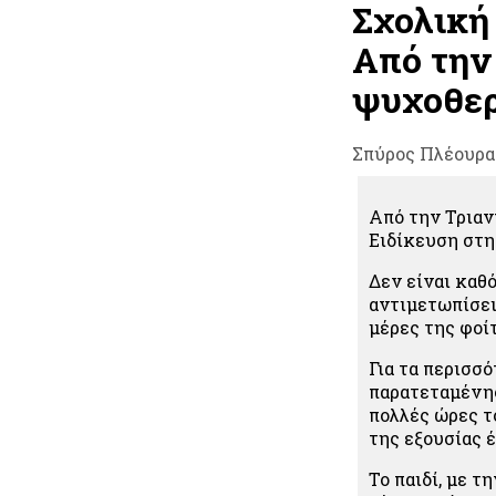
Σχολική 
Από την
ψυχοθερ
Σπύρος Πλέουρα
Από την Τριαν
Ειδίκευση στη
Δεν είναι καθ
αντιμετωπίσει
μέρες της φοί
Για τα περισσ
παρατεταμένης
πολλές ώρες τ
της εξουσίας έ
Το παιδί, με τ