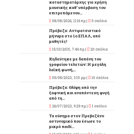
καταστηματάρχης για χρήση
μουσικής καθ’ υπέρβαση του
επιτρεπόμενου...
08/08/2026, 11:16 πμ |
0 σχόλια
Πρέβεζα: Αντιρατσιστικό
μήνυμα στο 1ο ΕΠΑΛ, από
μαθητές!
15/10/2015, 7:46 πμ |
20 σχόλια
Κηδεύτηκε με δαπάνη του
γραφείου τελετών: Η μεγάλη
λαϊκή φωνή,...
05/08/2023, 3:15 μμ |
10 σχόλια
Πρέβεζα: Θλίψη από την
ξαφνική και αναπάντεχη φυγή
από τη...
26/07/2023, 9:29 πμ |
1 σχόλιο
Τα εύσημα στον Πρεβεζάνο
αστυνομικό που έσωσε το
μικρό παιδί...