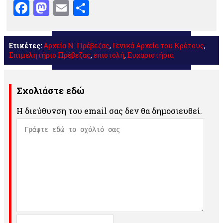
Facebook
Mastodon
Email
Μοιραστείτε
Ετικέτες:
Αρχεία Ν. Πρέβεζας
,
Γενικά Αρχεία του Κράτους
,
Επιμελητήριο Πρέβεζας
,
επιστολή
,
Ευχαριστήρια
Σχολιάστε εδώ
Η διεύθυνση του email σας δεν θα δημοσιευθεί.