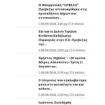
Η Φιλαρμονική “ΟΡΦΕΑΣ”
Πρέβεζας ανταποκρίθηκε στις
προσκλήσεις Δήμων και
εντυπωσίασε...
08/08/2026, 2:26 μμ |
0 σχόλια
Έκτακτο Δελτίο Υψηλού
Κινδύνου Εκδήλωσης
Πυρκαγιάς στην Π.Ε. Πρέβεζας
την...
08/08/2026, 12:56 μμ |
0 σχόλια
Χρήστος Θηβαίος – «30 χρόνια
Μέρες Αδέσποτες» Τρίτη 11
Αυγούστου...
08/08/2026, 11:35 πμ |
0 σχόλια
O 16χρονος που εγκλωβίστηκε
μέσα στο αυτοκίνητο του και
πέθανε...
08/08/2026, 11:25 πμ |
0 σχόλια
Ιωάννινα: Συνελήφθη