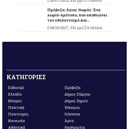
18/07/2023, 6:15 μμ |
1 σχόλιο
Πρέβεζα: Άγιος Θωμάς: Ένα
χωριό-πρότυπο, που αποθεώνει
τον εθελοντισμό και...
08/10/2017, 3:01 μμ |
0 σχόλια
ΚΑΤΗΓΟΡΙΕΣ
Editorial
Πρέβεζα
Ελλάδα
Δήμος Πάργας
Κόσμος
Δήμος Ζηρού
Πολιτική
Ήπειρος
Πολιτισμός
Γιάννενα
Κοινωνία
Άρτα
Αθλητικά
Θεσπρωτία