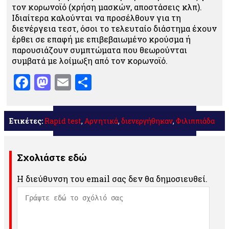
τον κορωνοϊό (χρήση μασκών, αποστάσεις κλπ).
Ιδιαίτερα καλούνται να προσέλθουν για τη
διενέργεια τεστ, όσοι το τελευταίο διάστημα έχουν
έρθει σε επαφή με επιβεβαιωμένο κρούσμα ή
παρουσιάζουν συμπτώματα που θεωρούνται
συμβατά με λοίμωξη από τον κορωνοϊό.
Facebook
Mastodon
Email
Μοιραστείτε
Ετικέτες:
Rapid test
,
Αρνητικά
,
διενεργήθηκαν
,
Φιλιππιάδα
Σχολιάστε εδώ
Η διεύθυνση του email σας δεν θα δημοσιευθεί.