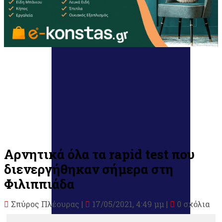
Αρνητικά όλα τα rapid test που
διενεργήθηκαν σήμερα στη
Φιλιππιάδα
Σπύρος Πλέουρας
|
17/05/2021, 4:49 μμ |
0 σχόλια