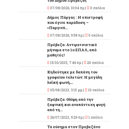
του Δήμου Πρέβεζας
07/08/2026, 10:04 πμ |
0 σχόλια
Δήμος Πάργας : Η επιστροφή
που έγινε παράδοση –
«Παργινά...
07/08/2026, 9:58 πμ |
0 σχόλια
Πρέβεζα: Αντιρατσιστικό
μήνυμα στο 1ο ΕΠΑΛ, από
μαθητές!
15/10/2015, 7:46 πμ |
20 σχόλια
Κηδεύτηκε με δαπάνη του
γραφείου τελετών: Η μεγάλη
λαϊκή φωνή,...
05/08/2023, 3:15 μμ |
10 σχόλια
Πρέβεζα: Θλίψη από την
ξαφνική και αναπάντεχη φυγή
από τη...
26/07/2023, 9:29 πμ |
1 σχόλιο
Τα εύσημα στον Πρεβεζάνο