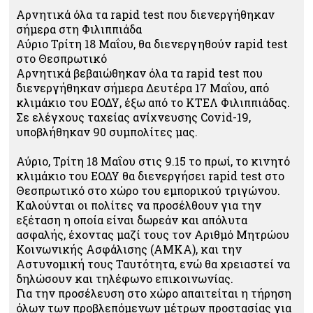
Αρνητικά όλα τα rapid test που διενεργήθηκαν
σήμερα στη Φιλιππιάδα
Αύριο Τρίτη 18 Μαΐου, θα διενεργηθούν rapid test
στο Θεσπρωτικό
Αρνητικά βεβαιώθηκαν όλα τα rapid test που
διενεργήθηκαν σήμερα Δευτέρα 17 Μαΐου, από
κλιμάκιο του ΕΟΔΥ, έξω από το ΚΤΕΛ Φιλιππιάδας.
Σε ελέγχους ταχείας ανίχνευσης Covid-19,
υποβλήθηκαν 90 συμπολίτες μας.
Αύριο, Τρίτη 18 Μαΐου στις 9.15 το πρωί, το κινητό
κλιμάκιο του ΕΟΔΥ θα διενεργήσει rapid test στο
Θεσπρωτικό στο χώρο του εμπορικού τριγώνου.
Καλούνται οι πολίτες να προσέλθουν για την
εξέταση η οποία είναι δωρεάν και απόλυτα
ασφαλής, έχοντας μαζί τους τον Αριθμό Μητρώου
Κοινωνικής Ασφάλισης (ΑΜΚΑ), και την
Αστυνομική τους Ταυτότητα, ενώ θα χρειαστεί να
δηλώσουν και τηλέφωνο επικοινωνίας.
Για την προσέλευση στο χώρο απαιτείται η τήρηση
όλων των προβλεπόμενων μέτρων προστασίας για