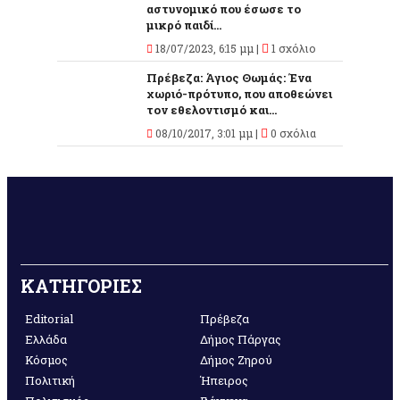
αστυνομικό που έσωσε το
μικρό παιδί...
18/07/2023, 6:15 μμ |
1 σχόλιο
Πρέβεζα: Άγιος Θωμάς: Ένα
χωριό-πρότυπο, που αποθεώνει
τον εθελοντισμό και...
08/10/2017, 3:01 μμ |
0 σχόλια
ΚΑΤΗΓΟΡΙΕΣ
Editorial
Πρέβεζα
Ελλάδα
Δήμος Πάργας
Κόσμος
Δήμος Ζηρού
Πολιτική
Ήπειρος