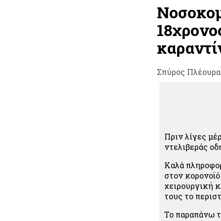
Νοσοκομ
18χρονος
καραντίν
Σπύρος Πλέουρα
Πριν λίγες μέ
ντελιβεράς οδ
Καλά πληροφορ
στον κορονοϊό
χειρουργική κ
τους το περιστ
Το παραπάνω τ