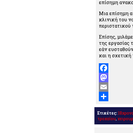
επίσημη ανακο
Μια επίσημη α
κλινική του ν
περιστατικού 
Επίσης, μιλάμε
της εργασίας 
εάν ευσταθούν 
και η σχετική
Facebook
Mastodon
Email
Μοιραστείτε
Ετικέτες:
18χρον
τροχαίου
,
χειρου