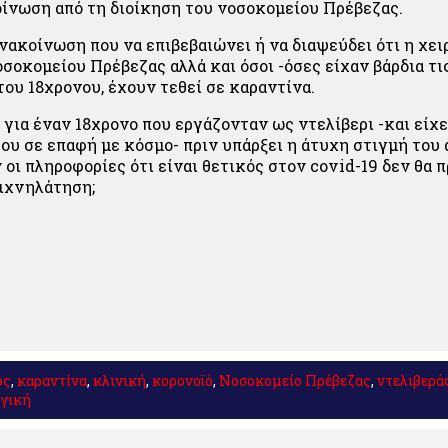
ίνωση από τη διοίκηση του νοσοκομείου Πρέβεζας.
νακοίνωση που να επιβεβαιώνει ή να διαψεύδει ότι η χε
οσοκομείου Πρέβεζας αλλά και όσοι -όσες είχαν βάρδια τι
του 18χρονου, έχουν τεθεί σε καραντίνα.
 για έναν 18χρονο που εργάζονταν ως ντελίβερι -και είχ
του σε επαφή με κόσμο- πριν υπάρξει η άτυχη στιγμή του
οι πληροφορίες ότι είναι θετικός στον covid-19 δεν θα π
 ιχνηλάτηση;
ος
,
καραντίνα
,
κλινική
,
κορονοϊό
,
Νοσοκομείο Πρέβεζας
,
ντελιβερά
ργική