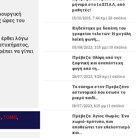
μήνυμα στο 1ο ΕΠΑΛ, από
μαθητές!
ιρουργική
15/10/2015, 7:46 πμ |
20 σχόλια
ς ώρες του
Κηδεύτηκε με δαπάνη του
γραφείου τελετών: Η μεγάλη
ε έρθει λόγω
λαϊκή φωνή,...
 ατυχήματος,
05/08/2023, 3:15 μμ |
10 σχόλια
ρέπει να γίνει
Πρέβεζα: Θλίψη από την
ξαφνική και αναπάντεχη
φυγή από τη...
26/07/2023, 9:29 πμ |
1 σχόλιο
Τα εύσημα στον Πρεβεζάνο
αστυνομικό που έσωσε το
μικρό παιδί...
18/07/2023, 6:15 μμ |
1 σχόλιο
Πρέβεζα: Άγιος Θωμάς: Ένα
ς
,
ΤΟΜΗ
,
χωριό-πρότυπο, που
αποθεώνει τον εθελοντισμό
και...