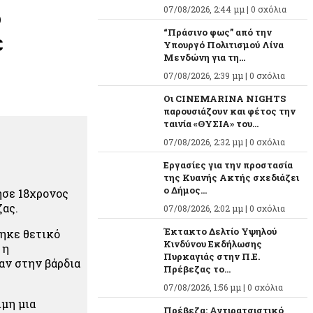
ο
07/08/2026, 2:44 μμ |
0 σχόλια
“Πράσινο φως” από την
ε
Υπουργό Πολιτισμού Λίνα
Μενδώνη για τη...
07/08/2026, 2:39 μμ |
0 σχόλια
Οι CINEMARINA NIGHTS
παρουσιάζουν και φέτος την
ταινία «ΘΥΣΙΑ» του...
07/08/2026, 2:32 μμ |
0 σχόλια
Εργασίες για την προστασία
της Κυανής Ακτής σχεδιάζει
ο Δήμος...
ησε 18χρονος
ζας.
07/08/2026, 2:02 μμ |
0 σχόλια
Έκτακτο Δελτίο Υψηλού
ηκε θετικό
Κινδύνου Εκδήλωσης
 η
Πυρκαγιάς στην Π.Ε.
αν στην βάρδια
Πρέβεζας το...
07/08/2026, 1:56 μμ |
0 σχόλια
μη μια
Πρέβεζα: Αντιρατσιστικό