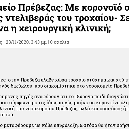
είο Πρέβεζας: Με κορονοϊό 
 ντελιβεράς του τροχαίου- Σ
α η χειρουργική κλινική;
ς
|
23/11/2020, 3:43 μμ |
0 σχόλια
ρες στην Πρέβεζα έλαβε χώρα τροχαίο ατύχημα και χτύπ
ηγός δικύκλου που διακομίστηκε στο νοσοκομείο Πρέβε
ημένες πηγές αναφέρουν ότι το 18χρονο παιδί διαγνώστ
 και σύμφωνα με τις ίδιες πηγές μπήκε σε καραντίνα όλη
λινική του νοσοκομείου Πρέβεζας, αλλά και όσοι-όσες ήτ
ατικό.
ο μεταφέρουμε με κάθε επιφύλαξη, ωστόσο θα ήταν χρήσι