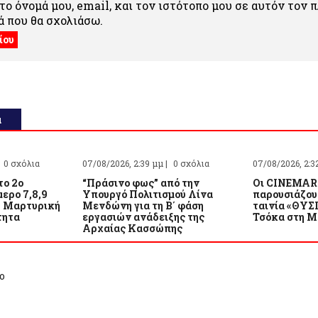
ο όνομά μου, email, και τον ιστότοπο μου σε αυτόν τον 
 που θα σχολιάσω.
α
0 σχόλια
07/08/2026, 2:39 μμ |
0 σχόλια
07/08/2026, 2:3
το 2ο
“Πράσινο φως” από την
Οι CINEMAR
μερο 7,8,9
Υπουργό Πολιτισμού Λίνα
παρουσιάζου
– Μαρτυρική
Μενδώνη για τη Β΄ φάση
ταινία «ΘΥΣ
τητα
εργασιών ανάδειξης της
Τσόκα στη Μ
Αρχαίας Κασσώπης
ο