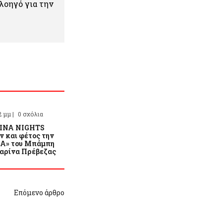
πλοηγό για την
2 μμ |
0 σχόλια
INA NIGHTS
ν και φέτος την
ΙΑ» του Μπάμπη
αρίνα Πρέβεζας
Επόμενο άρθρο