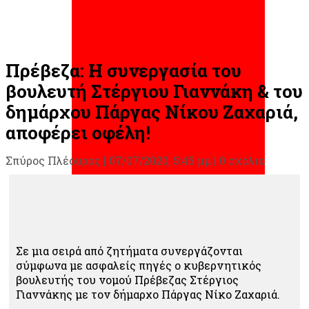
Πρέβεζα: Η συνεργασία του
βουλευτή Στέργιου Γιαννάκη & του
δημάρχου Πάργας Νίκου Ζαχαριά,
αποφέρει οφέλη!
Σπύρος Πλέουρας
|
07/07/2020, 5:45 μμ |
0 σχόλια
Σε μια σειρά από ζητήματα συνεργάζονται
σύμφωνα με ασφαλείς πηγές ο κυβερνητικός
βουλευτής του νομού Πρέβεζας Στέργιος
Γιαννάκης με τον δήμαρχο Πάργας Νίκο Ζαχαριά.