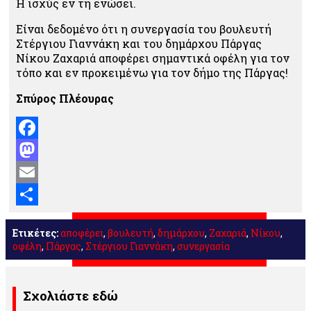
Η ισχύς εν τη ενώσει.
Είναι δεδομένο ότι η συνεργασία του βουλευτή
Στέργιου Γιαννάκη και του δημάρχου Πάργας
Νίκου Ζαχαριά αποφέρει σημαντικά οφέλη για τον
τόπο και εν προκειμένω για τον δήμο της Πάργας!
Σπύρος Πλέουρας
Facebook
Mastodon
Email
Μοιραστείτε
Ετικέτες:
αποφέρει
,
βουλευτή
,
δημάρχου
,
Ζαχαριά
,
Νίκου
,
οφέλη
,
Πάργας
,
Στέργιου Γιαννάκη
,
συνεργασία
Σχολιάστε εδώ