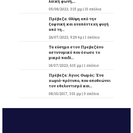
λαϊκή φωνή,...
05/08/2023, 3:15 μμ |
10 σχόλια
Πρέβεζα: Θλίψη από την
ξαφνική και αναπάντεχη φυγή
από τη...
26/07/2023, 9:29 πμ |
1 σχόλιο
Τα εύσημα στον Πρεβεζάνο
αστυνομικό που έσωσε το
μικρό παιδί...
18/07/2023, 6:15 μμ |
1 σχόλιο
Πρέβεζα: Άγιος Θωμάς: Ένα
χωριό-πρότυπο, που αποθεώνει
τον εθελοντισμό και...
08/10/2017, 3:01 μμ |
0 σχόλια