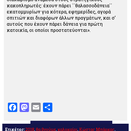
κακοπληρωτές: έχουν πάρει ΄΄θαλασσοδάνεια΄΄
εκατομμυρίων για κότερα, εφημερίδες, αγορά
σπιτιών και διαφόρων άλλων πραγμάτων, και σ’
αυτούς που έχουν πάρει δάνεια για πρώτη
κατοικία, οι οποίοι προστατεύονται».
Facebook
Mastodon
Email
Μοιραστείτε
Ετικέτες:
2018
,
θα βγούμε
,
καλοκαίρι
,
Κώστας Μπάρκας
,