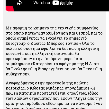
Με αφορμή το κείμενο της τεχνικής συμφωνίας
στο οποίο κατέληξαν κυβέρνηση και θεσμοί, και το
οποίο αναμένεται να εγκρίνει το σημερινό
Eurogroup, o Κώστας Μπάρκας τόνισε « Όλο το
πολιτικό σύστημα οφείλει να δει πώς η ελληνική
κοινωνία και η ελληνική οικονομία θα
προχωρήσουν στην ΄΄επόμενη μέρα΄΄ και
συμπλήρωσε «Καταρρέει το αφήγημα της Ν.Δ. ότι
θα ΄΄κολλήσει΄΄ η διαπραγμάτευση και θα ΄΄πέσει΄΄ η
κυβέρνηση».
Αναφερόμενος στην προστασία της πρώτης
κατοικίας, ο Κώστας Μπάρκας υπογράμμισε «Η
πρώτη κατοικία προστατεύεται, απολύτως, ιδίως
των λαϊκών στρωμάτων που έχουν πληγεί από την
κρίση» και πρόσθεσε «Εδώ πρέπει να κάνουμε έναν
διαχωρισμό ανάμεσα στους στρατηγικούς