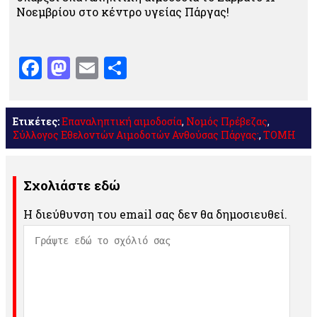
Νοεμβρίου στο κέντρο υγείας Πάργας!
Facebook
Mastodon
Email
Μοιραστείτε
Ετικέτες:
Επαναληπτική αιμοδοσία
,
Νομός Πρέβεζας
,
Σύλλογος Εθελοντών Αιμοδοτών Ανθούσας Πάργας:
,
ΤΟΜΗ
Σχολιάστε εδώ
Η διεύθυνση του email σας δεν θα δημοσιευθεί.