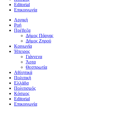
Editorial
Επικοινωνία
Αρχική
Ροή
Πρέβεζα
Δήμος Πάργας
Δήμος Ζηρού
Κοινωνία
Ήπειρος
Γιάννενα
Άρτα
Θεσπρωτία
Αθλητικά
Πολιτική
Ελλάδα
Πολιτισμός
Κόσμος
Editorial
Επικοινωνία