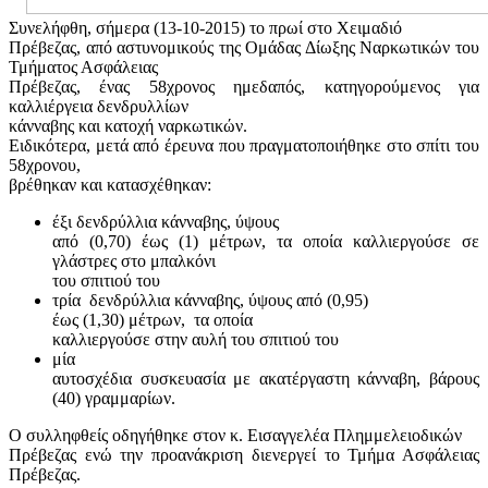
Συνελήφθη, σήμερα (13-10-2015) το πρωί στο Χειμαδιό
Πρέβεζας, από αστυνομικούς της Ομάδας Δίωξης Ναρκωτικών του
Τμήματος Ασφάλειας
Πρέβεζας, ένας 58χρονος ημεδαπός, κατηγορούμενος για
καλλιέργεια δενδρυλλίων
κάνναβης και κατοχή ναρκωτικών.
Ειδικότερα, μετά από έρευνα που πραγματοποιήθηκε στο σπίτι του
58χρονου,
βρέθηκαν και κατασχέθηκαν:
έξι δενδρύλλια κάνναβης, ύψους
από (0,70) έως (1) μέτρων, τα οποία καλλιεργούσε σε
γλάστρες στο μπαλκόνι
του σπιτιού του
τρία δενδρύλλια κάνναβης, ύψους από (0,95)
έως (1,30) μέτρων, τα οποία
καλλιεργούσε στην αυλή του σπιτιού του
μία
αυτοσχέδια συσκευασία με ακατέργαστη κάνναβη, βάρους
(40) γραμμαρίων.
Ο συλληφθείς οδηγήθηκε στον κ. Εισαγγελέα Πλημμελειοδικών
Πρέβεζας ενώ την προανάκριση διενεργεί το Τμήμα Ασφάλειας
Πρέβεζας.