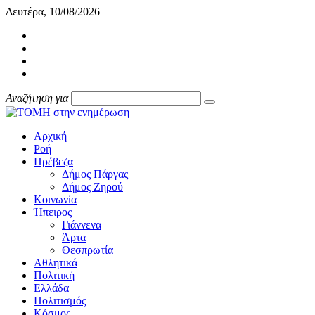
Δευτέρα, 10/08/2026
Αναζήτηση για
Αρχική
Ροή
Πρέβεζα
Δήμος Πάργας
Δήμος Ζηρού
Κοινωνία
Ήπειρος
Γιάννενα
Άρτα
Θεσπρωτία
Αθλητικά
Πολιτική
Ελλάδα
Πολιτισμός
Κόσμος