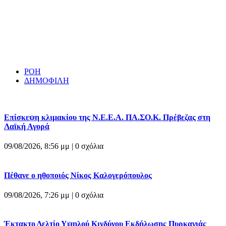
ΡΟΗ
ΔΗΜΟΦΙΛΗ
Επίσκεψη κλιμακίου της Ν.Ε.Ε.Α. ΠΑ.ΣΟ.Κ. Πρέβεζας στη
Λαϊκή Αγορά
09/08/2026, 8:56 μμ |
0 σχόλια
Πέθανε ο ηθοποιός Νίκος Καλογερόπουλος
09/08/2026, 7:26 μμ |
0 σχόλια
Έκτακτο Δελτίο Υψηλού Κινδύνου Εκδήλωσης Πυρκαγιάς