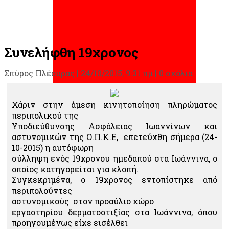
Συνελήφθη 19χρονος
Σπύρος Πλέουρας
|
24/10/2015, 9:31 πμ |
0 σχόλια
Χάριν στην άμεση κινητοποίηση πληρώματος
περιπολικού της
Υποδιεύθυνσης Ασφάλειας Ιωαννίνων και
αστυνομικών της Ο.Π.Κ.Ε, επετεύχθη σήμερα (24-
10-2015) η αυτόφωρη
σύλληψη ενός 19χρονου ημεδαπού στα Ιωάννινα, ο
οποίος κατηγορείται για κλοπή.
Συγκεκριμένα, ο 19χρονος εντοπίστηκε από
περιπολούντες
αστυνομικούς στον προαύλιο χώρο
εργαστηρίου δερματοστιξίας στα Ιωάννινα, όπου
προηγουμένως είχε εισέλθει