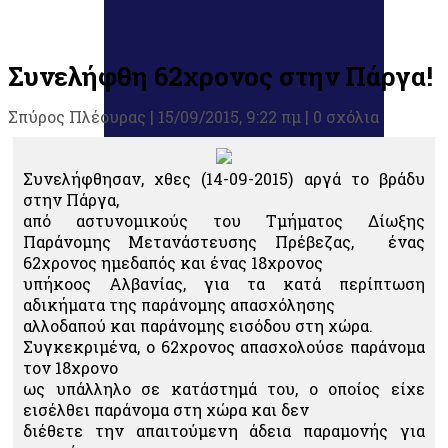
Συνελήφθη 62χρονος στην Πάργα!
Σπύρος Πλέουρας
|
15/09/2015, 9:22 πμ |
0 σχόλια
Συνελήφθησαν, χθες (14-09-2015) αργά το βράδυ
στην Πάργα,
από αστυνομικούς του Τμήματος Δίωξης
Παράνομης Μετανάστευσης Πρέβεζας, ένας
62χρονος ημεδαπός και ένας 18χρονος
υπήκοος Αλβανίας, για τα κατά περίπτωση
αδικήματα της παράνομης απασχόλησης
αλλοδαπού και παράνομης εισόδου στη χώρα.
Συγκεκριμένα, ο 62χρονος απασχολούσε παράνομα
τον 18χρονο
ως υπάλληλο σε κατάστημά του, ο οποίος είχε
εισέλθει παράνομα στη χώρα και δεν
διέθετε την απαιτούμενη άδεια παραμονής για