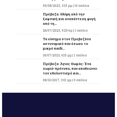
05/08/2023, 3:15 μμ |
10 σχόλια
Πρέβεζα: Θλίψη από την
ξαφνική και αναπάντεχη φυγή
από τη...
26/07/2023, 9:29 πμ |
1 σχόλιο
Τα εύσημα στον Πρεβεζάνο
αστυνομικό που έσωσε το
μικρό παιδί...
18/07/2023, 6:15 μμ |
1 σχόλιο
Πρέβεζα: Άγιος Θωμάς: Ένα
χωριό-πρότυπο, που αποθεώνει
τον εθελοντισμό και...
08/10/2017, 3:01 μμ |
0 σχόλια