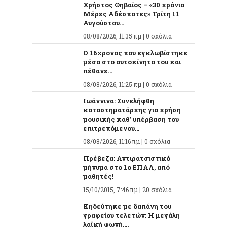
Χρήστος Θηβαίος – «30 χρόνια
Μέρες Αδέσποτες» Τρίτη 11
Αυγούστου...
08/08/2026, 11:35 πμ |
0 σχόλια
O 16χρονος που εγκλωβίστηκε
μέσα στο αυτοκίνητο του και
πέθανε...
08/08/2026, 11:25 πμ |
0 σχόλια
Ιωάννινα: Συνελήφθη
καταστηματάρχης για χρήση
μουσικής καθ’ υπέρβαση του
επιτρεπόμενου...
08/08/2026, 11:16 πμ |
0 σχόλια
Πρέβεζα: Αντιρατσιστικό
μήνυμα στο 1ο ΕΠΑΛ, από
μαθητές!
15/10/2015, 7:46 πμ |
20 σχόλια
Κηδεύτηκε με δαπάνη του
γραφείου τελετών: Η μεγάλη
λαϊκή φωνή,...