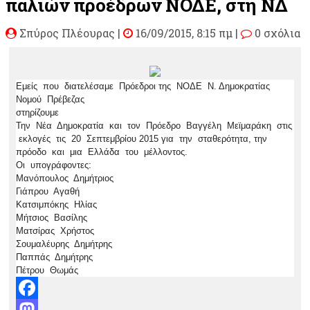
παλιών προέδρων ΝΟΔΕ, στη ΝΔ
Σπύρος Πλέουρας
|
16/09/2015, 8:15 πμ |
0 σχόλια
Εμείς που διατελέσαμε Πρόεδροι της ΝΟΔΕ Ν. Δημοκρατίας
Νομού Πρέβεζας
στηρίζουμε
Την Νέα Δημοκρατία και τον Πρόεδρο Βαγγέλη Μεϊμαράκη στις
εκλογές τις 20 Σεπτεμβρίου 2015 για την σταθερότητα, την
πρόοδο και μια Ελλάδα του μέλλοντος.
Οι υπογράφοντες:
Μανόπουλος Δημήτριος
Γιάπρου Αγαθή
Κατσιμπόκης Ηλίας
Μήτσιος Βασίλης
Ματσίρας Χρήστος
Σουμαλέυρης Δημήτρης
Παππάς Δημήτρης
Πέτρου Θωμάς
Facebook