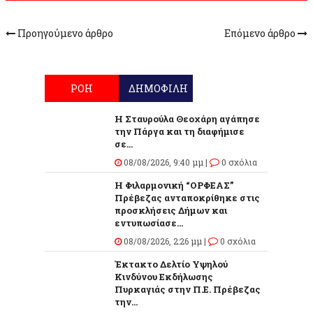
Προηγούμενο άρθρο
Επόμενο άρθρο
ΡΟΗ
ΔΗΜΟΦΙΛΗ
Η Σταυρούλα Θεοχάρη αγάπησε
την Πάργα και τη διαφήμισε
σε...
08/08/2026, 9:40 μμ |
0 σχόλια
Η Φιλαρμονική “ΟΡΦΕΑΣ”
Πρέβεζας ανταποκρίθηκε στις
προσκλήσεις Δήμων και
εντυπωσίασε...
08/08/2026, 2:26 μμ |
0 σχόλια
Έκτακτο Δελτίο Υψηλού
Κινδύνου Εκδήλωσης
Πυρκαγιάς στην Π.Ε. Πρέβεζας
την...