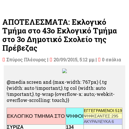
ΑΠΟΤΕΛΕΣΜΑΤΑ: Εκλογικό
Τμήμα στο 43o Εκλογικό Τμήμα
στο 3o Δημοτικό Σχολείο της
Πρέβεζας
Σπύρος Πλέουρας
|
20/09/2015, 5:12 μμ |
0 σχόλια
@media screen and (max-width: 767px) {.tg
{width: auto !important;}.tg col {width: auto
!important;}.tg-wrap {overflow-x: auto;-webkit-
overflow-scrolling: touch;}}
ΕΓΓΕΓΡΑΜΕΝΟΙ:519
ΕΚΛΟΓΙΚΟ ΤΜΗΜΑ ΣΤΟ
ΨΗΦΟΙ
ΨΗΦΙΣΑΝΤΕΣ:295
ΑΚΥΡΑ/ΛΕΥΚΑ:6
ΣΥΡΙΖΑ
134