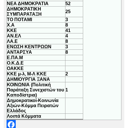
ΝΕΑ ΔΗΜΟΚΡΑΤΙΑ
52
ΔΗΜΟΚΡΑΤΙΚΗ
25
ΣΥΜΠΑΡΑΤΑΞΗ
ΤΟ ΠΟΤΑΜΙ
3
Χ.Α
8
ΚΚΕ
41
ΑΝ.ΕΛ
4
ΛΑ.Ε
8
ΕΝΩΣΗ ΚΕΝΤΡΩΩΝ
3
ΑΝΤΑΡΣΥΑ
8
Ε.ΠΑ.Μ
Ο.Κ.Δ.Ε
ΟΑΚΚΕ
ΚΚΕ μ-λ, Μ-Λ ΚΚΕ
2
ΔΗΜΙΟΥΡΓΙΑ ΞΑΝΑ
ΚΟΙΝΩΝΙΑ (Πολιτική
Παράταξη Συνεχιστών του
1
Καποδίστρια)
Δημοκρατικοί-Κοινωνία
Αξιών-Κόμμα Πειρατών
Ελλάδος
Λοιπά Κόμματα