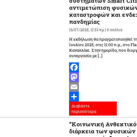
συστημάτων Smart Citi
αντιμετώπιση φυσικώ
καταστροφών και ενδ
πανδημίας
16/07/2025, 11:33 πμ |
0 σχόλια
Η εκδήλωση θα πραγματοποιηθεί τ
Ιουλίου 2025, στις 11:00 π.μ., στο F
Καναλλάκι. Στην ημερίδα, που διορ
συνεργασία με […]
Facebook
Mastodon
Email
Διαβάστε
Μοιραστείτε
περισσότερα
“Κοινωνική Ανθεκτικό
διάρκεια των φυσικών