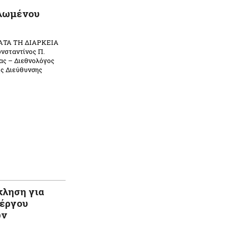
λωμένου
ΤΑ ΤΗ ΔΙΑΡΚΕΙΑ
σταντίνος Π.
ας – Διεθνολόγος
ής Διεύθυνσης
κληση για
 έργου
ών