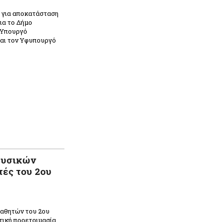
 για αποκατάσταση
ια το Δήμο
 Υπουργό
και τον Υφυπουργό
Φυσικών
ές του 2ου
αθητών του 2ου
τική προετοιμασία,