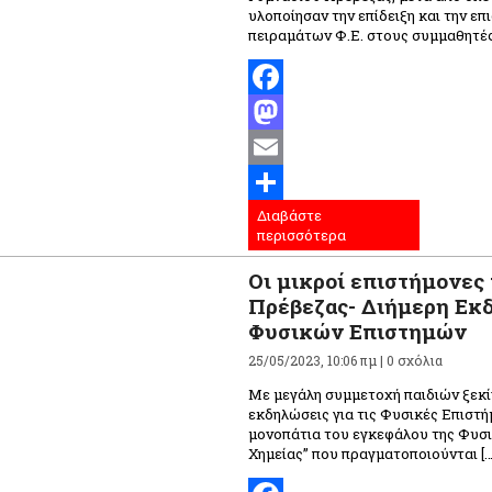
υλοποίησαν την επίδειξη και την επ
πειραμάτων Φ.Ε. στους συμμαθητές
Facebook
Mastodon
Email
Διαβάστε
Μοιραστείτε
περισσότερα
Οι μικροί επιστήμονες 
Πρέβεζας- Διήμερη Εκ
Φυσικών Επιστημών
25/05/2023, 10:06 πμ |
0 σχόλια
Με μεγάλη συμμετοχή παιδιών ξεκί
εκδηλώσεις για τις Φυσικές Επιστή
μονοπάτια του εγκεφάλου της Φυσι
Χημείας” που πραγματοποιούνται […