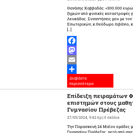
Θανάσης Καββαδάς: «300.000 ευρώ
ζημιών από φυσικές καταστροφές γ
Λευκάδας. Συναντήσεις μου με τον
Εσωτερικών, κ.Θεόδωρο Λιβάνιο, 
[…]
Facebook
Mastodon
Email
Διαβάστε
Μοιραστείτε
περισσότερα
Επίδειξη πειραμάτων 
επιστημών στους μαθητ
Γυμνασίου Πρέβεζας
27/05/2024, 9:42 πμ |
0 σχόλια
Την Παρασκευή 24 Μαΐου ομάδες μ
Γυμνασίου Πρέβεζας, μετά από σχε