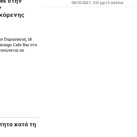
es στην
08/10/2017, 3:01 μμ |
0 σχόλια
ν
εχόμενης
ην Παρασκευή, 18
lamingo Cafe Bar στο
γανώνεται σε
τητα κατά τη