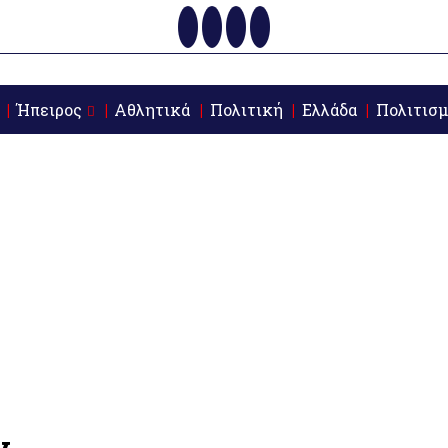
Ήπειρος
Αθλητικά
Πολιτική
Ελλάδα
Πολιτισμ
ν