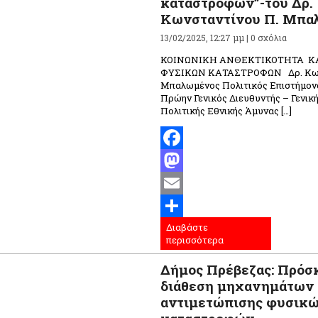
καταστροφών”-του Δρ.
Κωνσταντίνου Π. Μπα
13/02/2025, 12:27 μμ |
0 σχόλια
ΚΟΙΝΩΝΙΚΗ ΑΝΘΕΚΤΙΚΟΤΗΤΑ ΚΑ
ΦΥΣΙΚΩΝ ΚΑΤΑΣΤΡΟΦΩΝ Δρ. Κων
Μπαλωμένος Πολιτικός Επιστήμον
Πρώην Γενικός Διευθυντής – Γενικ
Πολιτικής Εθνικής Άμυνας […]
Facebook
Mastodon
Email
Διαβάστε
Μοιραστείτε
περισσότερα
Δήμος Πρέβεζας: Πρόσ
διάθεση μηχανημάτων
αντιμετώπισης φυσικ