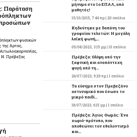
μήνυμα στο 1ο ΕΠΑΛ, από
ς: Παράταση
μαθητές!
υρόπληκτων
15/10/2015, 7:46 πμ |
20 σχόλια
 προσώπων
Κηδεύτηκε με δαπάνη του
γραφείου τελετών: Η μεγάλη
λαϊκή φωνή,...
όπληκτων φυσικών
 της Άρτας,
05/08/2023, 3:15 μμ |
10 σχόλια
 Αιτωλοακαρνανίας,
ο N. Πρέβεζας
Πρέβεζα: Θλίψη από την
ξαφνική και αναπάντεχη
φυγή από τη...
26/07/2023, 9:29 πμ |
1 σχόλιο
Τα εύσημα στον Πρεβεζάνο
αστυνομικό που έσωσε το
μικρό παιδί...
18/07/2023, 6:15 μμ |
1 σχόλιο
Πρέβεζα: Άγιος Θωμάς: Ένα
χωριό-πρότυπο, που
αποθεώνει τον εθελοντισμό
γή
και...