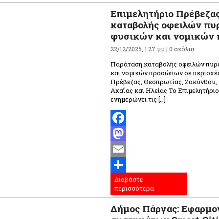
Επιμελητήριο Πρέβεζα
καταβολής οφειλών π
φυσικών και νομικών
22/12/2025, 1:27 μμ |
0 σχόλια
Παράταση καταβολής οφειλών πυρ
και νομικών προσώπων σε περιοχές
Πρέβεζας, Θεσπρωτίας, Ζακύνθου,
Αχαΐας και Ηλείας Το Επιμελητήρι
ενημερώνει τις […]
Facebook
Mastodon
Email
Διαβάστε
Μοιραστείτε
περισσότερα
Δήμος Πάργας: Εφαρμο