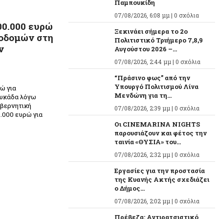
Παμπουκίδη
07/08/2026, 6:08 μμ |
0 σχόλια
00.000 ευρώ
Ξεκινάει σήμερα το 2ο
ποδομών στη
Πολιτιστικό Τριήμερο 7,8,9
ν
Αυγούστου 2026 –...
07/08/2026, 2:44 μμ |
0 σχόλια
“Πράσινο φως” από την
Υπουργό Πολιτισμού Λίνα
ώ για
Μενδώνη για τη...
ευκάδα λόγω
βερνητική
07/08/2026, 2:39 μμ |
0 σχόλια
.000 ευρώ για
Οι CINEMARINA NIGHTS
παρουσιάζουν και φέτος την
ταινία «ΘΥΣΙΑ» του...
07/08/2026, 2:32 μμ |
0 σχόλια
Εργασίες για την προστασία
της Κυανής Ακτής σχεδιάζει
ο Δήμος...
07/08/2026, 2:02 μμ |
0 σχόλια
Πρέβεζα: Αντιρατσιστικό