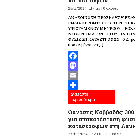
καταστροφών
26/11/2024, 1:17 μμ |
0 σχόλια
ΑΝΑΚΟΙΝΩΣΗ ΠΡΟΣΚΛΗΣΗ ΕΚΔ
ΕΝΔΙΑΦΕΡΟΝΤΟΣ ΓΙΑ ΤΗΝ ΕΠΙΚ
ΥΦΙΣΤΑΜΕΝΟΥ ΜΗΤΡΩΟΥ ΠΡΟΣ 
ΜΗΧΑΝΗΜΑΤΩΝ ΕΡΓΟΥ ΓΙΑ ΤΗ
ΦΥΣΙΚΩΝ ΚΑΤΑΣΤΡΟΦΩΝ Ο Δήμος
προκειμένου να […]
Facebook
Mastodon
Email
Διαβάστε
Μοιραστείτε
περισσότερα
Θανάσης Καββαδάς: 300
για αποκατάσταση φυσ
καταστροφών στη Λευ
25/10/2024, 12:20 μμ |
0 σχόλια