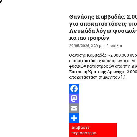
Θανάσης Καββαδάς: 2.0
για αποκαταστάσεις υ
Λευκάδα λόγω φυσικώ
καταστροφών
29/05/2026, 2:29 μμ |
0 σχόλια
Θανάσης Καββαδάς: «2.000.000 ευρ
αποκαταστάσεις υποδομών στη Λ
φυσικών καταστροφών από την Κυ
Επιτροπή Κρατικής Αρωγής» 2.000
αποκατάσταση ζημιών που […]
Facebook
Mastodon
Email
Διαβάστε
Μοιραστείτε
περισσότερα