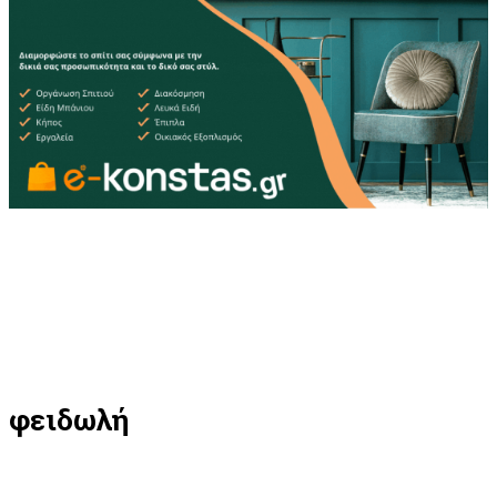
φειδωλή