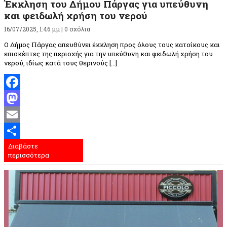
Έκκληση του Δήμου Πάργας για υπεύθυνη
και φειδωλή χρήση του νερού
16/07/2025, 1:46 μμ |
0 σχόλια
Ο Δήμος Πάργας απευθύνει έκκληση προς όλους τους κατοίκους και
επισκέπτες της περιοχής για την υπεύθυνη και φειδωλή χρήση του
νερού, ιδίως κατά τους θερινούς […]
Facebook
Mastodon
Email
Διαβάστε
Μοιραστείτε
περισσότερα