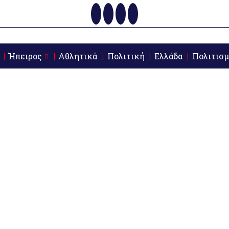
Ήπειρος
Αθλητικά
Πολιτική
Ελλάδα
Πολιτισμ
α