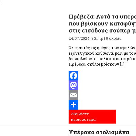
Πρέβεζα: Αυτά τα υπέρ
που βρίσκουν καταφύγι
στις εισόδους σούπερ 
24/07/2024, 8:21 πμ |
0 σχόλια
Όλες αυτές τις ημέρες των υψηλώ
εξαντλητικού καύσωνα, μαζί με το
δυσκολεύονται πολύ και οι τετράπο
Πρέβεζα, σκύλοι βρίσκουν […]
Facebook
Mastodon
Email
Διαβάστε
Μοιραστείτε
περισσότερα
Υπέροχα στολισμένα