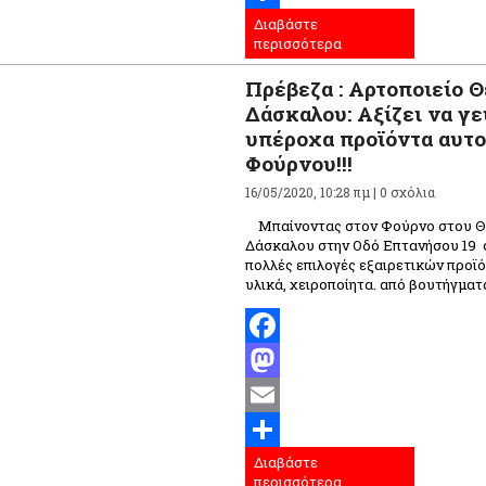
Διαβάστε
Μοιραστείτε
περισσότερα
Πρέβεζα : Αρτοποιείο 
Δάσκαλου: Αξίζει να γε
υπέροχα προϊόντα αυτο
Φούρνου!!!
16/05/2020, 10:28 πμ |
0 σχόλια
Μπαίνοντας στον Φούρνο στου 
Δάσκαλου στην Οδό Επτανήσου 19 σ
πολλές επιλογές εξαιρετικών προϊό
υλικά, χειροποίητα. από βουτήγματα
Facebook
Mastodon
Email
Διαβάστε
Μοιραστείτε
περισσότερα