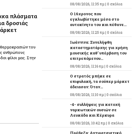
08/08/2026, 11:35 πμ |
0 σχόλια
O 16χρονος που
οχα πλάσματα
εγκλωβίστηκε μέσα στο
α δροσιάς
αυτοκίνητο του και πέθανε...
μάρκετ
08/08/2026, 11:25 πμ |
0 σχόλια
Ιωάννινα: Συνελήφθη
ν θερμοκρασιών του
καταστηματάρχης για χρήση
υς ανθρώπους
μουσικής καθ’ υπέρβαση του
δοι φίλοι μας. Στην
επιτρεπόμενου...
08/08/2026, 11:16 πμ |
0 σχόλια
Ο στρατός μπήκε σε
επιφυλακή, τα σούπερ μάρκετ
άδειασαν: Όταν...
08/08/2026, 11:10 πμ |
0 σχόλια
-4- συλλήψεις για κατοχή
ναρκωτικών ουσιών σε
Λευκάδα και Κέρκυρα
08/08/2026, 10:42 πμ |
0 σχόλια
Πρέβεζα: Αντιρατσιστικό