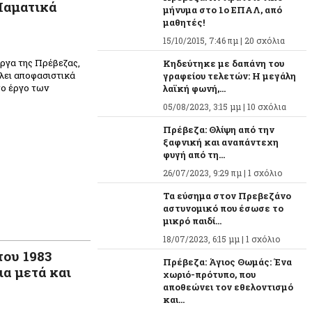
 Ιαματικά
μήνυμα στο 1ο ΕΠΑΛ, από
μαθητές!
15/10/2015, 7:46 πμ |
20 σχόλια
έργα της Πρέβεζας,
Κηδεύτηκε με δαπάνη του
λλει αποφασιστικά
γραφείου τελετών: Η μεγάλη
το έργο των
λαϊκή φωνή,...
05/08/2023, 3:15 μμ |
10 σχόλια
Πρέβεζα: Θλίψη από την
ξαφνική και αναπάντεχη
φυγή από τη...
26/07/2023, 9:29 πμ |
1 σχόλιο
Τα εύσημα στον Πρεβεζάνο
αστυνομικό που έσωσε το
μικρό παιδί...
18/07/2023, 6:15 μμ |
1 σχόλιο
του 1983
Πρέβεζα: Άγιος Θωμάς: Ένα
α μετά και
χωριό-πρότυπο, που
αποθεώνει τον εθελοντισμό
και...