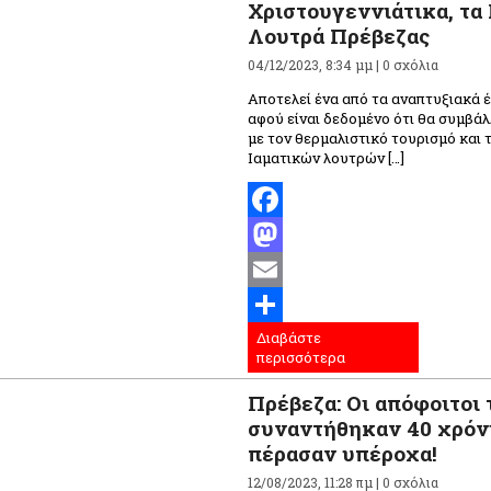
Χριστουγεννιάτικα, τα
Λουτρά Πρέβεζας
04/12/2023, 8:34 μμ |
0 σχόλια
Αποτελεί ένα από τα αναπτυξιακά 
αφού είναι δεδομένο ότι θα συμβά
με τον θερμαλιστικό τουρισμό και 
Ιαματικών λουτρών […]
Facebook
Mastodon
Email
Διαβάστε
Μοιραστείτε
περισσότερα
Πρέβεζα: Οι απόφοιτοι 
συναντήθηκαν 40 χρόνι
πέρασαν υπέροχα!
12/08/2023, 11:28 πμ |
0 σχόλια