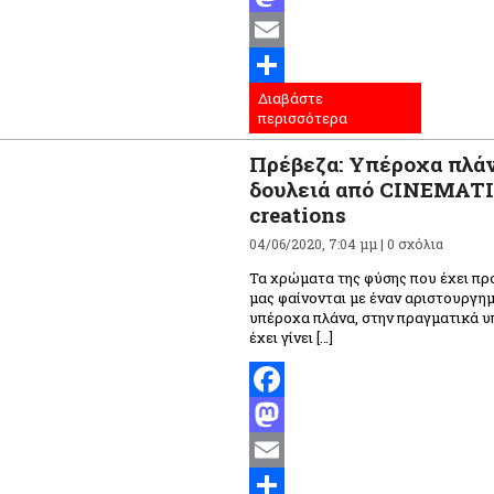
Mastodon
Email
Διαβάστε
Μοιραστείτε
περισσότερα
Πρέβεζα: Υπέροχα πλά
δουλειά από CINEMATI
creations
04/06/2020, 7:04 μμ |
0 σχόλια
Τα χρώματα της φύσης που έχει προ
μας φαίνονται με έναν αριστουργη
υπέροχα πλάνα, στην πραγματικά υ
έχει γίνει […]
Facebook
Mastodon
Email