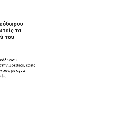
Θεόδωρου
υτείς τα
ύ του
Θεόδωρου
την Πρέβεζα, έχεις
ντων, με αγνά
 […]