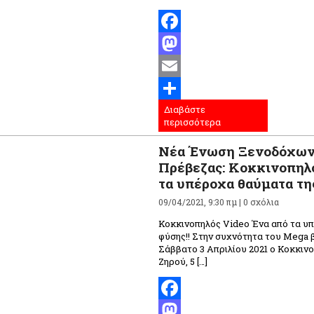
Facebook
Mastodon
Email
Διαβάστε
Μοιραστείτε
περισσότερα
Νέα Ένωση Ξενοδόχων
Πρέβεζας: Κοκκινοπηλό
τα υπέροχα θαύματα τη
09/04/2021, 9:30 πμ |
0 σχόλια
Κοκκινοπηλός Video Ένα από τα υ
φύσης!! Στην συχνότητα του Mega 
Σάββατο 3 Απριλίου 2021 ο Κοκκιν
Ζηρού, 5 […]
Facebook