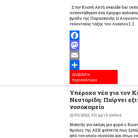
Στην Κυανή Ακτή seaside bar rest
συναντήθηκαν ένα όμορφο καλοκαιρ
βράδυ της Παρασκευής 11 Αυγούστο
τελευταίας τάξης του Λυκείου […]
Facebook
Mastodon
Email
Διαβάστε
Μοιραστείτε
περισσότερα
Υπέροχα νέα για τον 
Νεστορίδη: Παίρνει εξι
νοσοκομείο
21/03/2022, 3:11 μμ |
0 σχόλια
Νικητής για ακόμη μια φορά ο Κώσ
θρύλος της ΑΕΚ φαίνεται πως ξεπέ
από τον οποίο νοσούσε και όπως εν