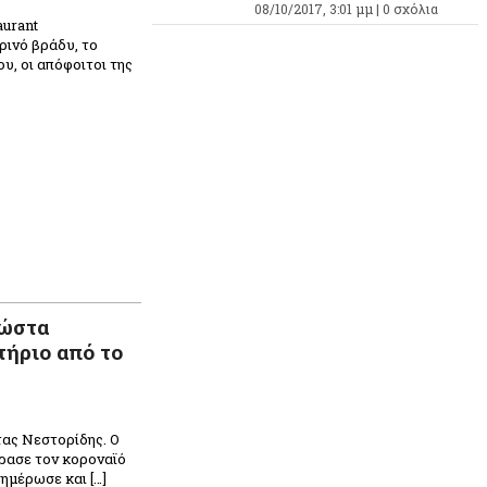
08/10/2017, 3:01 μμ |
0 σχόλια
aurant
ινό βράδυ, το
υ, οι απόφοιτοι της
Κώστα
τήριο από το
τας Νεστορίδης. Ο
ρασε τον κοροναϊό
ημέρωσε και […]