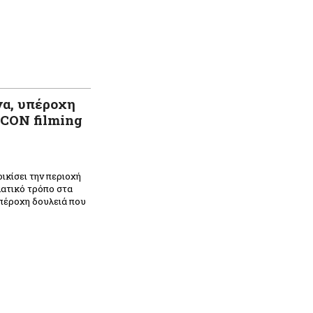
να, υπέροχη
CON filming
ικίσει την περιοχή
ματικό τρόπο στα
πέροχη δουλειά που