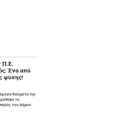
 Π.Ε.
ς: Ένα από
ς φύσης!
πέροχα θαύματα της
βρέθηκε το
οπηλός του Δήμου