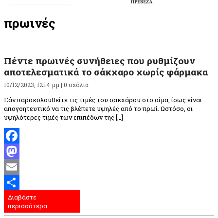
πρωινές
Πέντε πρωινές συνήθειες που ρυθμίζουν
αποτελεσματικά το σάκχαρο χωρίς φάρμακα
10/12/2023, 12:14 μμ |
0 σχόλια
Εάν παρακολουθείτε τις τιμές του σακχάρου στο αίμα, ίσως είναι
απογοητευτικό να τις βλέπετε υψηλές από το πρωί. Ωστόσο, οι
υψηλότερες τιμές των επιπέδων της […]
Facebook
Mastodon
Email
Διαβάστε
Μοιραστείτε
περισσότερα