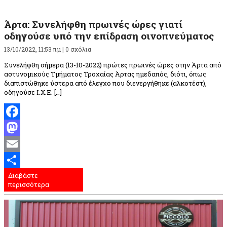
Άρτα: Συνελήφθη πρωινές ώρες γιατί
οδηγούσε υπό την επίδραση οινοπνεύματος
13/10/2022, 11:53 πμ |
0 σχόλια
Συνελήφθη σήμερα (13-10-2022) πρώτες πρωινές ώρες στην Άρτα από
αστυνομικούς Τμήματος Τροχαίας Άρτας ημεδαπός, διότι, όπως
διαπιστώθηκε ύστερα από έλεγχο που διενεργήθηκε (αλκοτέστ),
οδηγούσε Ι.Χ.Ε. […]
Facebook
Mastodon
Email
Διαβάστε
Μοιραστείτε
περισσότερα