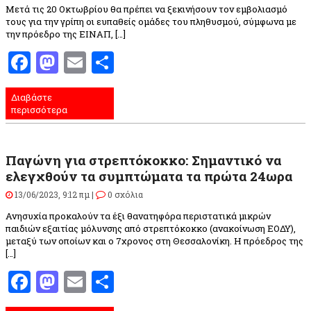
Μετά τις 20 Οκτωβρίου θα πρέπει να ξεκινήσουν τον εμβολιασμό
τους για την γρίπη οι ευπαθείς ομάδες του πληθυσμού, σύμφωνα με
την πρόεδρο της ΕΙΝΑΠ, […]
Facebook
Mastodon
Email
Μοιραστείτε
Διαβάστε
περισσότερα
Παγώνη για στρεπτόκοκκο: Σημαντικό να
ελεγχθούν τα συμπτώματα τα πρώτα 24ωρα
13/06/2023, 9:12 πμ |
0 σχόλια
Ανησυχία προκαλούν τα έξι θανατηφόρα περιστατικά μικρών
παιδιών εξαιτίας μόλυνσης από στρεπτόκοκκο (ανακοίνωση ΕΟΔΥ),
μεταξύ των οποίων και ο 7χρονος στη Θεσσαλονίκη. Η πρόεδρος της
[…]
Facebook
Mastodon
Email
Μοιραστείτε