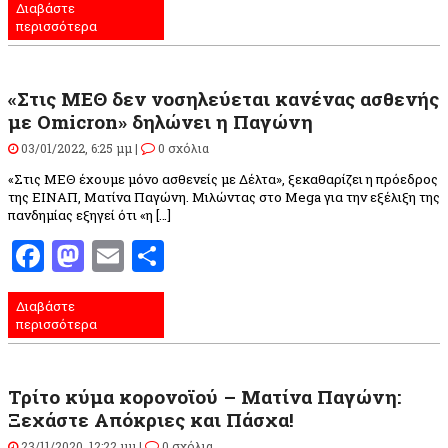
Διαβάστε
περισσότερα
«Στις ΜΕΘ δεν νοσηλεύεται κανένας ασθενής
με Omicron» δηλώνει η Παγώνη
03/01/2022, 6:25 μμ |
0 σχόλια
«Στις ΜΕΘ έχουμε μόνο ασθενείς με Δέλτα», ξεκαθαρίζει η πρόεδρος
της ΕΙΝΑΠ, Ματίνα Παγώνη. Μιλώντας στο Mega για την εξέλιξη της
πανδημίας εξηγεί ότι «η […]
Facebook
Mastodon
Email
Μοιραστείτε
Διαβάστε
περισσότερα
Τρίτο κύμα κορονοϊού – Ματίνα Παγώνη:
Ξεχάστε Απόκριες και Πάσχα!
23/11/2020, 12:22 μμ |
0 σχόλια