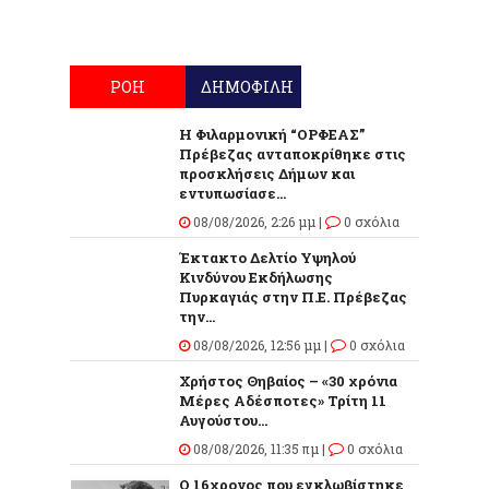
ΡΟΗ
ΔΗΜΟΦΙΛΗ
Η Φιλαρμονική “ΟΡΦΕΑΣ”
Πρέβεζας ανταποκρίθηκε στις
προσκλήσεις Δήμων και
εντυπωσίασε...
08/08/2026, 2:26 μμ |
0 σχόλια
Έκτακτο Δελτίο Υψηλού
Κινδύνου Εκδήλωσης
Πυρκαγιάς στην Π.Ε. Πρέβεζας
την...
08/08/2026, 12:56 μμ |
0 σχόλια
Χρήστος Θηβαίος – «30 χρόνια
Μέρες Αδέσποτες» Τρίτη 11
Αυγούστου...
08/08/2026, 11:35 πμ |
0 σχόλια
O 16χρονος που εγκλωβίστηκε