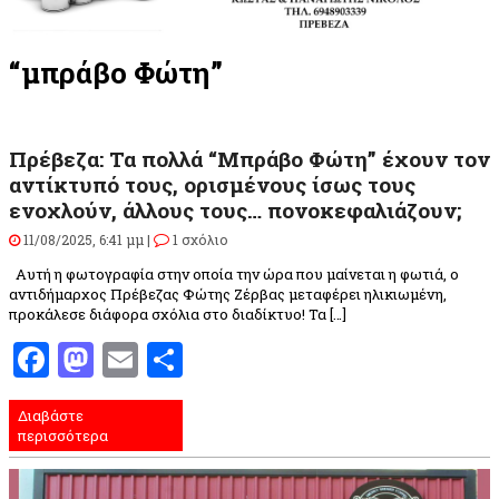
“μπράβο Φώτη”
Πρέβεζα: Τα πολλά “Μπράβο Φώτη” έχουν τον
αντίκτυπό τους, ορισμένους ίσως τους
ενοχλούν, άλλους τους… πονοκεφαλιάζουν;
11/08/2025, 6:41 μμ |
1 σχόλιο
Αυτή η φωτογραφία στην οποία την ώρα που μαίνεται η φωτιά, ο
αντιδήμαρχος Πρέβεζας Φώτης Ζέρβας μεταφέρει ηλικιωμένη,
προκάλεσε διάφορα σχόλια στο διαδίκτυο! Τα […]
Facebook
Mastodon
Email
Μοιραστείτε
Διαβάστε
περισσότερα