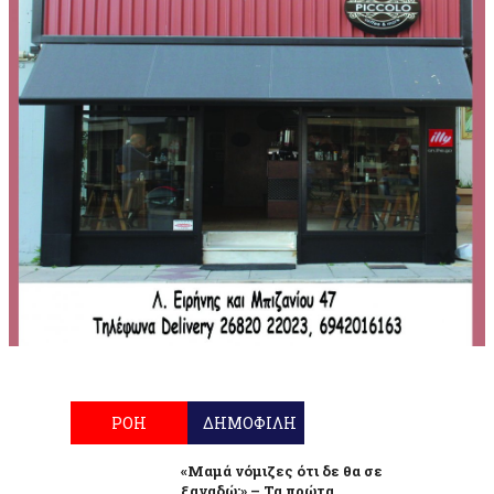
ΡΟΗ
ΔΗΜΟΦΙΛΗ
«Μαμά νόμιζες ότι δε θα σε
ξαναδώ;» – Τα πρώτα...