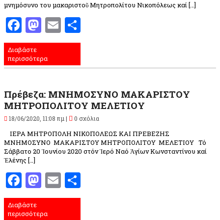
μνημόσυνο του μακαριστοῦ Μητροπολίτου Νικοπόλεως καί […]
Facebook
Mastodon
Email
Μοιραστείτε
Διαβάστε
περισσότερα
Πρέβεζα: ΜΝΗΜΟΣΥΝΟ ΜΑΚΑΡΙΣΤΟΥ
ΜΗΤΡΟΠΟΛΙΤΟΥ ΜΕΛΕΤΙΟΥ
18/06/2020, 11:08 πμ |
0 σχόλια
ΙΕΡΑ ΜΗΤΡΟΠΟΛΗ ΝΙΚΟΠΟΛΕΩΣ ΚΑΙ ΠΡΕΒΕΖΗΣ
ΜΝΗΜΟΣΥΝΟ ΜΑΚΑΡΙΣΤΟΥ ΜΗΤΡΟΠΟΛΙΤΟΥ ΜΕΛΕΤΙΟΥ Τό
Σάββατο 20 Ἰουνίου 2020 στόν Ἱερό Ναό Ἁγίων Κωνσταντίνου καί
Ἑλένης […]
Facebook
Mastodon
Email
Μοιραστείτε
Διαβάστε
περισσότερα