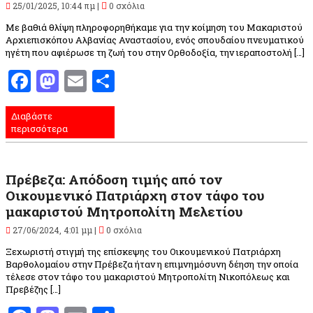
25/01/2025, 10:44 πμ |
0 σχόλια
Με βαθιά θλίψη πληροφορηθήκαμε για την κοίμηση του Μακαριστού
Αρχιεπισκόπου Αλβανίας Αναστασίου, ενός σπουδαίου πνευματικού
ηγέτη που αφιέρωσε τη ζωή του στην Ορθοδοξία, την ιεραποστολή […]
Facebook
Mastodon
Email
Μοιραστείτε
Διαβάστε
περισσότερα
Πρέβεζα: Απόδοση τιμής από τον
Οικουμενικό Πατριάρχη στον τάφο του
μακαριστού Μητροπολίτη Μελετίου
27/06/2024, 4:01 μμ |
0 σχόλια
Ξεχωριστή στιγμή της επίσκεψης του Οικουμενικού Πατριάρχη
Βαρθολομαίου στην Πρέβεζα ήταν η επιμνημόσυνη δέηση την οποία
τέλεσε στον τάφο του μακαριστού Μητροπολίτη Νικοπόλεως και
Πρεβέζης […]