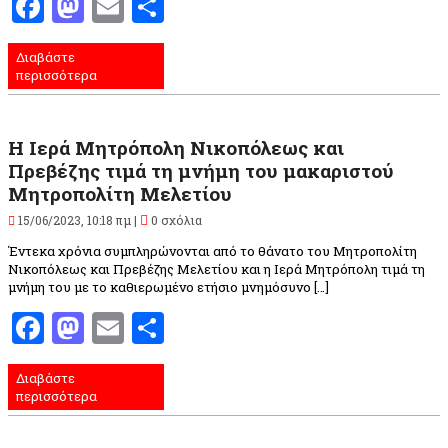
Facebook
Mastodon
Email
Μοιραστείτε
Διαβάστε
περισσότερα
Η Ιερά Μητρόπολη Νικοπόλεως και
Πρεβέζης τιμά τη μνήμη του μακαριστού
Μητροπολίτη Μελετίου
15/06/2023, 10:18 πμ |
0 σχόλια
Έντεκα χρόνια συμπληρώνονται από το θάνατο του Μητροπολίτη
Νικοπόλεως και Πρεβέζης Μελετίου και η Ιερά Μητρόπολη τιμά τη
μνήμη του με το καθιερωμένο ετήσιο μνημόσυνο […]
Facebook
Mastodon
Email
Μοιραστείτε
Διαβάστε
περισσότερα