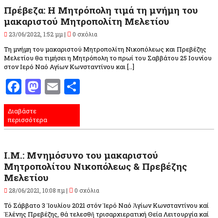
Πρέβεζα: Η Μητρόπολη τιμά τη μνήμη του
μακαριστού Μητροπολίτη Μελετίου
23/06/2022, 1:52 μμ |
0 σχόλια
Τη μνήμη του μακαριστού Μητροπολίτη Νικοπόλεως και Πρεβέζης
Μελετίου θα τιμήσει η Μητρόπολη το πρωί του Σαββάτου 25 Ιουνίου
στον Ιερό Ναό Αγίων Κωνσταντίνου και […]
Facebook
Mastodon
Email
Μοιραστείτε
Διαβάστε
περισσότερα
Ι.Μ.: Μνημόσυνο του μακαριστού
Μητροπολίτου Νικοπόλεως & Πρεβέζης
Μελετίου
28/06/2021, 10:08 πμ |
0 σχόλια
Τό Σάββατο 3 Ἰουλίου 2021 στόν Ἱερό Ναό Ἁγίων Κωνσταντίνου καί
Ἑλένης Πρεβέζης, θά τελεσθῆ τρισαρχιερατική Θεία Λειτουργία καί