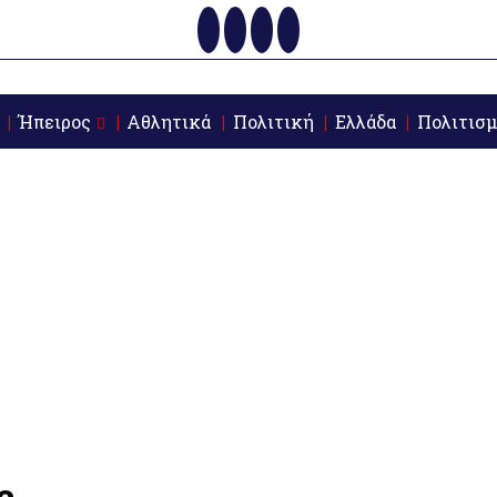
Ήπειρος
Αθλητικά
Πολιτική
Ελλάδα
Πολιτισμ
ς