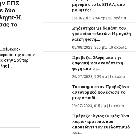
ην ΕΠΣ
μήνυμα στο 1ο ΕΠΑΛ, από
ε δύο
μαθητές!
 ληγκ-Η.
15/10/2015, 7:46 πμ |
20 σχόλια
σας το
Κηδεύτηκε με δαπάνη του
γραφείου τελετών: Η μεγάλη
λαϊκή φωνή,...
05/08/2023, 3:15 μμ |
10 σχόλια
 Πρέβεζας-
σφαιρο της χώρας
Πρέβεζα: Θλίψη από την
ές στην Σούπερ
ξαφνική και αναπάντεχη
λης […]
φυγή από τη...
26/07/2023, 9:29 πμ |
1 σχόλιο
Τα εύσημα στον Πρεβεζάνο
αστυνομικό που έσωσε το
μικρό παιδί...
18/07/2023, 6:15 μμ |
1 σχόλιο
Πρέβεζα: Άγιος Θωμάς: Ένα
χωριό-πρότυπο, που
αποθεώνει τον εθελοντισμό
και...