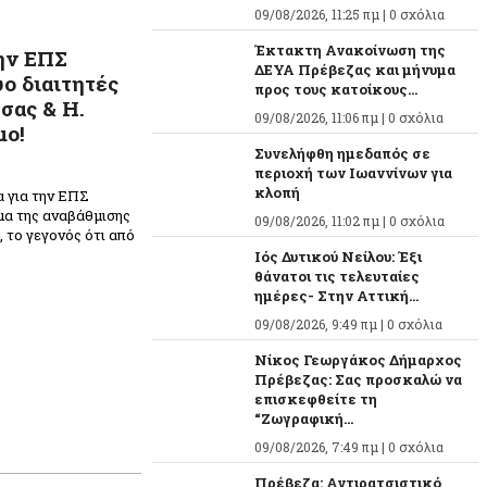
09/08/2026, 11:25 πμ |
0 σχόλια
Έκτακτη Ανακοίνωση της
ην ΕΠΣ
ΔΕΥΑ Πρέβεζας και μήνυμα
ο διαιτητές
προς τους κατοίκους...
σας & Η.
09/08/2026, 11:06 πμ |
0 σχόλια
μο!
Συνελήφθη ημεδαπός σε
περιοχή των Ιωαννίνων για
κλοπή
α για την ΕΠΣ
μα της αναβάθμισης
09/08/2026, 11:02 πμ |
0 σχόλια
 το γεγονός ότι από
Ιός Δυτικού Νείλου: Έξι
θάνατοι τις τελευταίες
ημέρες- Στην Αττική...
09/08/2026, 9:49 πμ |
0 σχόλια
Νίκος Γεωργάκος Δήμαρχος
Πρέβεζας: Σας προσκαλώ να
επισκεφθείτε τη
“Ζωγραφική...
09/08/2026, 7:49 πμ |
0 σχόλια
Πρέβεζα: Αντιρατσιστικό