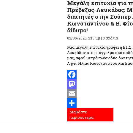
Μεγάλη επιτυχία για τ
Πρέβεζας-Λευκάδας: Μ
διαιτητές στην Σούπερ
Κωνσταντίνου & Β. Φίτ
δίδυμο!
02/05/2026, 2:15 μμ |
0 σχόλια
Μια μεγάλη επιτυχία γράφει η ΕΠΣ
Λευκάδας στο επαγγελματικό ποδό
μας, αφού μετρά πλέον δύο διαιτητ
Ληγκ. Ηλίας Κωνσταντίνου και Βασί
Facebook
Mastodon
Email
Διαβάστε
Μοιραστείτε
περισσότερα