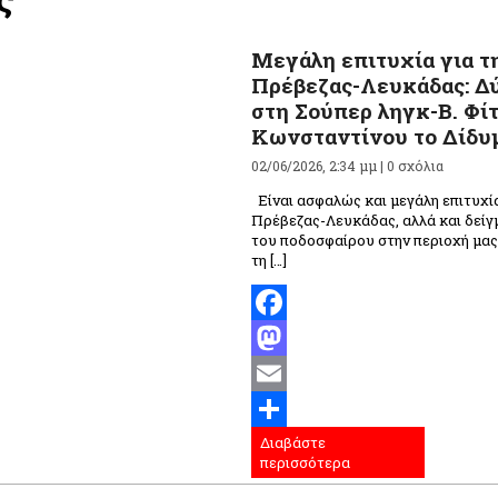
Μεγάλη επιτυχία για τ
Πρέβεζας-Λευκάδας: Δύ
στη Σούπερ ληγκ-Β. Φίτ
Κωνσταντίνου το Δίδυ
02/06/2026, 2:34 μμ |
0 σχόλια
Είναι ασφαλώς και μεγάλη επιτυχί
Πρέβεζας-Λευκάδας, αλλά και δείγ
του ποδοσφαίρου στην περιοχή μας,
τη […]
Facebook
Mastodon
Email
Διαβάστε
Μοιραστείτε
περισσότερα