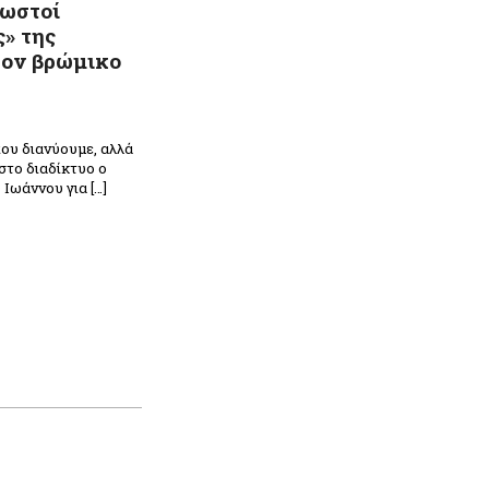
νωστοί
ς» της
τον βρώμικο
που διανύουμε, αλλά
στο διαδίκτυο ο
Ιωάννου για […]