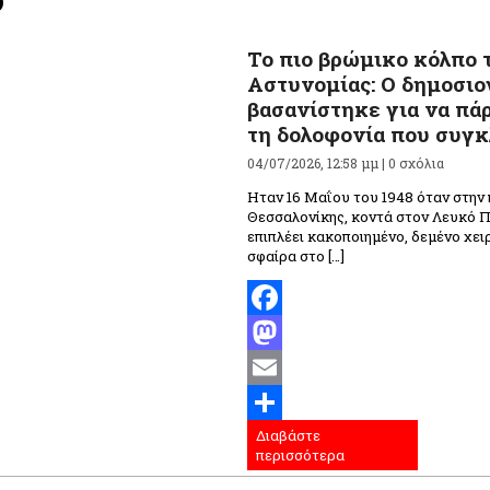
Το πιο βρώμικο κόλπο 
Αστυνομίας: Ο δημοσι
βασανίστηκε για να πά
τη δολοφονία που συγκ
04/07/2026, 12:58 μμ |
0 σχόλια
Ηταν 16 Μαΐου του 1948 όταν στην 
Θεσσαλονίκης, κοντά στον Λευκό Π
επιπλέει κακοποιημένο, δεμένο χει
σφαίρα στο […]
Facebook
Mastodon
Email
Διαβάστε
Μοιραστείτε
περισσότερα