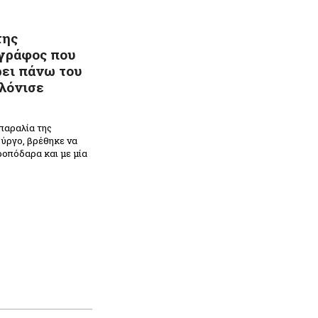
της
ογράφος που
ρει πάνω του
λόνισε
παραλία της
ύργο, βρέθηκε να
ροπόδαρα και με μία