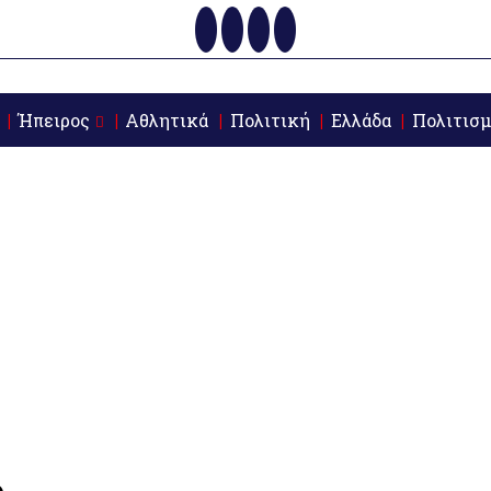
Ήπειρος
Αθλητικά
Πολιτική
Ελλάδα
Πολιτισμ
ο