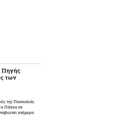
υ Πηγής
ης των
ρός της Πασχαλιάς
το Πάσχα σε
αναβιώνει ανήμερα