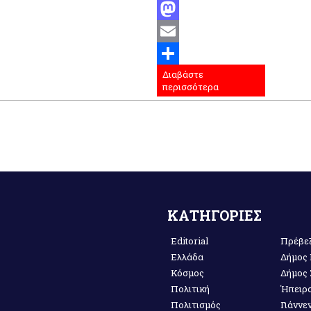
Facebook
Mastodon
Email
Διαβάστε
Μοιραστείτε
περισσότερα
ΚΑΤΗΓΟΡΙΕΣ
Editorial
Πρέβε
Ελλάδα
Δήμος
Κόσμος
Δήμος
Πολιτική
Ήπειρ
Πολιτισμός
Γιάννε