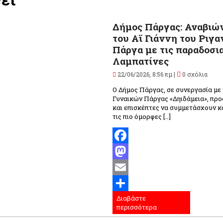
Δήμος Πάργας: Αναβιών
του Αϊ Γιάννη του Ριγα
Πάργα με τις παραδοσι
Λαμπατίνες
22/06/2026, 8:56 πμ |
0 σχόλια
Ο Δήμος Πάργας, σε συνεργασία με
Γυναικών Πάργας «Δηιδάμεια», προ
και επισκέπτες να συμμετάσχουν κα
τις πιο όμορφες […]
Facebook
Mastodon
Email
Διαβάστε
Μοιραστείτε
περισσότερα