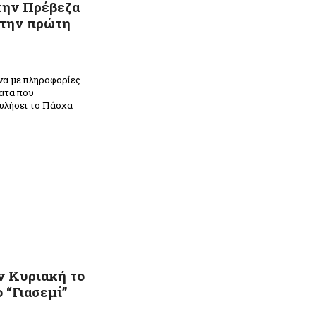
την Πρέβεζα
στην πρώτη
α με πληροφορίες
ατα που
κυλήσει το Πάσχα
ν Κυριακή το
 “Γιασεμί”