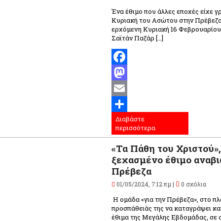
Ένα έθιμο που άλλες εποχές είχε γ
Κυριακή του Ασώτου στην Πρέβεζα,
ερχόμενη Κυριακή 16 Φεβρουαρίου 
Σαϊτάν Παζάρ […]
Facebook
Mastodon
Email
Διαβάστε
Μοιραστείτε
περισσότερα
«Τα Πάθη του Χριστού»,
ξεχασμένο έθιμο αναβι
Πρέβεζα
01/05/2024, 7:12 πμ |
0 σχόλια
Η ομάδα «για την Πρέβεζα», στο πλ
προσπάθειάς της να καταγράψει και
έθιμα της Μεγάλης Εβδομάδας, σε 