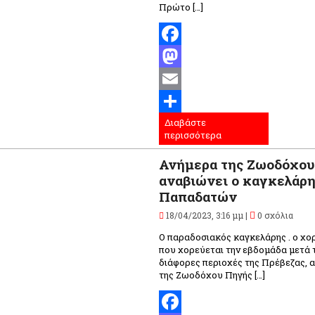
Πρώτο […]
Facebook
Mastodon
Email
Διαβάστε
Μοιραστείτε
περισσότερα
Ανήμερα της Ζωοδόχο
αναβιώνει ο καγκελάρ
Παπαδατών
18/04/2023, 3:16 μμ |
0 σχόλια
O παραδοσιακός καγκελάρης . ο χο
που χορεύεται την εβδομάδα μετά 
διάφορες περιοχές της Πρέβεζας, 
της Ζωοδόχου Πηγής […]