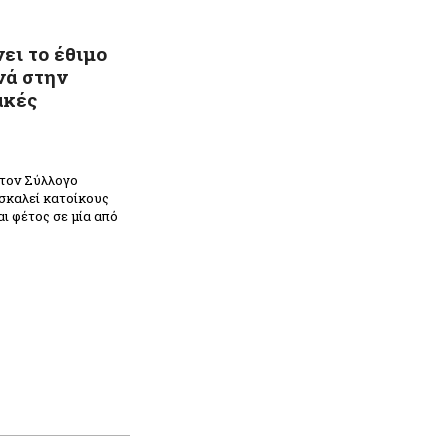
ει το έθιμο
νά στην
ακές
 τον Σύλλογο
σκαλεί κατοίκους
ι φέτος σε μία από