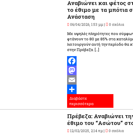
Αναβιώνει και φέτος σ
το έθιμο με τα μπότια 
Ανάσταση
06/04/2026, 1:53 μμ |
0 σχόλια
Με υψηλές πληρότητες που σύμφων
φτάνουν το 80 με 85% στα καταλύμ
λειτουργούν αυτή την περίοδο θα 
στην Πρέβεζα. […]
Facebook
Mastodon
Email
Διαβάστε
Μοιραστείτε
περισσότερα
Πρέβεζα: Αναβιώνει τη
έθιμο του “Ασώτου” στο
12/02/2025, 2:14 πμ |
0 σχόλια