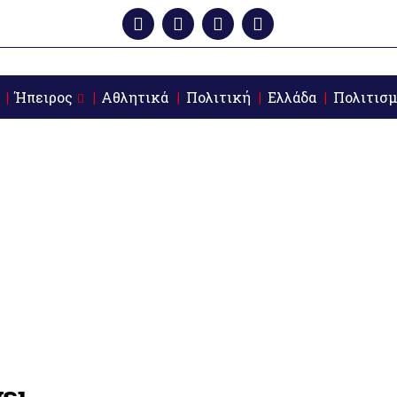
Ήπειρος
Αθλητικά
Πολιτική
Ελλάδα
Πολιτισμ
ει