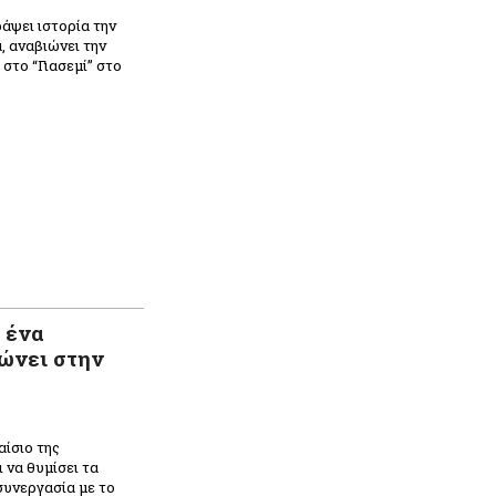
ράψει ιστορία την
 αναβιώνει την
στο “Γιασεμί” στο
 ένα
ώνει στην
αίσιο της
 να θυμίσει τα
συνεργασία με το