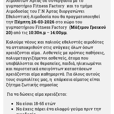
Αιμοδοτών Άρτας σε συνεργασία με το
γυμναστήριο Fitness Factory και το τμήμα
Αιμοδοσίας του Γ.Ν Άρτας διοργανώνει
Εθελοντική Αιμοδοσία που θα πραγματοποιηθεί
την
Πέμπτη 26-03-2026
στο χώρο του
γυμναστήριου Fitness Factory (
Μάξιμου Γραικού
20)
από τις
10:30π.μ
–
14:00μμ
.
Καλούμε νέους και παλιούς εθελοντές αιμοδότες
να ανταποκριθούν στις ανάγκες όλων όσων
χρειάζονται αίμα.
. Ασθενείς με χρόνιες παθήσεις,
πολυμεταγγιζόμενοι ασθενείς, άτομα που
υποβάλλονται σε θεραπείες, παιδιά, ηλικιωμένοι
και περιστατικά επειγόντων καταστάσεων
χρειάζονται αίμα καθημερινά. Για όλους αυτούς
τους συμπολίτες μας, η επάρκεια αίματος είναι
ζήτημα ζωτικής σημασίας
Για να δώσεις αίμα χρειάζεται:
Να είσαι 18-65 ετών
Να έχεις πάρει ένα ελαφρύ γεύμα πριν την